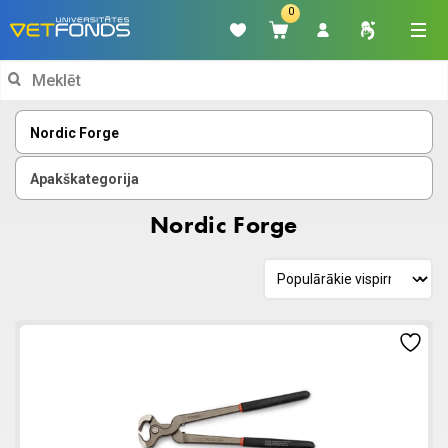
0
Search
for:
Nordic Forge
Apakškategorija
Nordic Forge