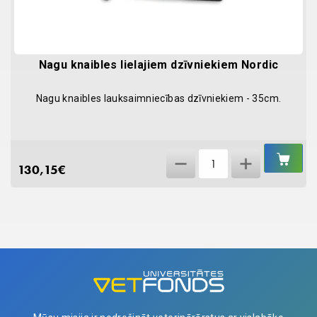
Nagu knaibles lielajiem dzīvniekiem Nordic
Nagu knaibles lauksaimniecības dzīvniekiem - 35cm.
IEL
Nagu
GR
130,15
€
knaibles
lielajiem
dzīvniekiem
Nordic
quantity