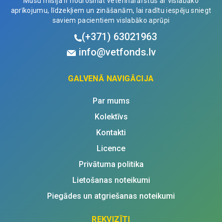
Mūsu misija ir nodrošināt veterinārārstus ar vislabāko
aprīkojumu, līdzekļiem un zināšanām, lai radītu iespēju sniegt
saviem pacientiem vislabāko aprūpi
(+371)
63021963
info@vetfonds.lv
GALVENĀ NAVIGĀCIJA
Par mums
Kolektīvs
Kontakti
Licence
Privātuma politika
Lietošanas noteikumi
Piegādes un atgriešanas noteikumi
REKVIZĪTI