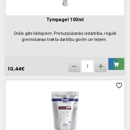
Tympagel 100ml
Orāls gēls liellopiem. Pretuzpūšanās iedarbība, regulē
gremošanas trakta darbību govīm un teļiem.
IEL
Tympagel
GR
10,44
€
100ml
quantity