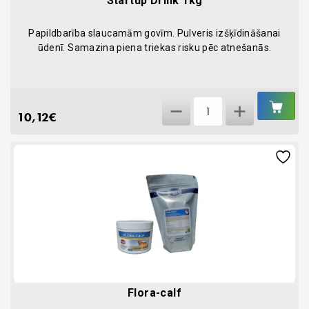
Startup Drink 1kg
Papildbarība slaucamām govīm. Pulveris izšķīdināšanai
ūdenī. Samazina piena triekas risku pēc atnešanās.
IEL
Startup
GR
10,12
€
Drink
1kg
quantity
Flora-calf