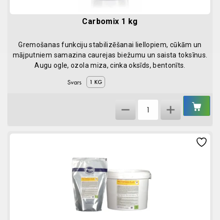
Carbomix 1 kg
Gremošanas funkciju stabilizēšanai liellopiem, cūkām un
mājputniem samazina caurejas biežumu un saista toksīnus.
Augu ogle, ozola miza, cinka oksīds, bentonīts.
Svars
1 KG
IEL
Carbomix
GR
1
kg
quantity