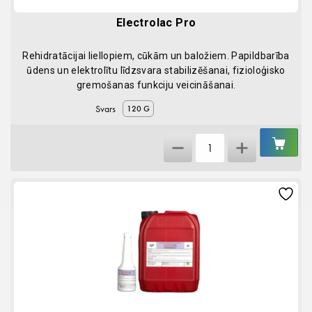
Electrolac Pro
Rehidratācijai liellopiem, cūkām un baložiem. Papildbarība
ūdens un elektrolītu līdzsvara stabilizēšanai, fizioloģisko
gremošanas funkciju veicināšanai.
Svars
120 G
IEL
Electrolac
GR
Pro
quantity