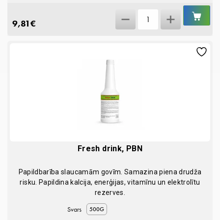
IEL
Carbodiar
GR
9,81
€
100ml
quantity
Fresh drink, PBN
Papildbarība slaucamām govīm. Samazina piena drudža
risku. Papildina kalcija, enerģijas, vitamīnu un elektrolītu
rezerves.
Svars
500G