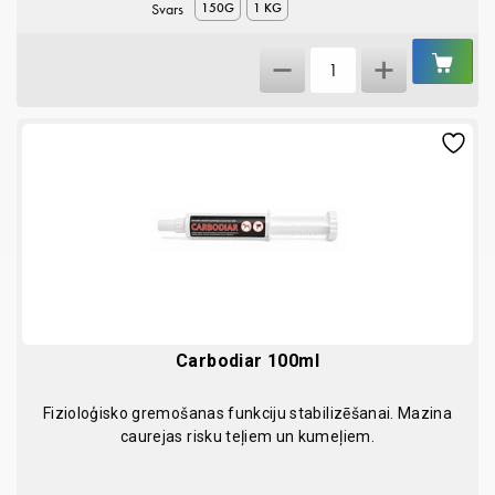
Svars
150G
1 KG
IEL
Rumix
GR
quantity
Carbodiar 100ml
Fizioloģisko gremošanas funkciju stabilizēšanai. Mazina
caurejas risku teļiem un kumeļiem.