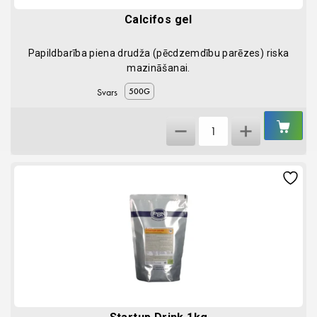
Calcifos gel
Papildbarība piena drudža (pēcdzemdību parēzes) riska
mazināšanai.
Svars
500G
IEL
Calcifos
GR
gel
quantity