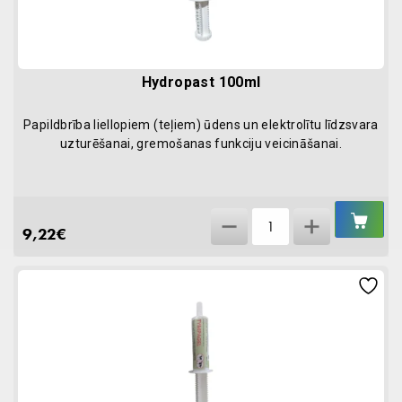
Hydropast 100ml
Papildbrība liellopiem (teļiem) ūdens un elektrolītu līdzsvara
uzturēšanai, gremošanas funkciju veicināšanai.
IEL
Hydropast
GR
9,22
€
100ml
quantity