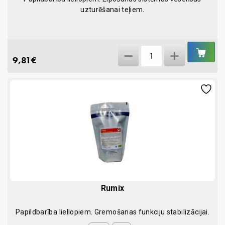
uzturēšanai teļiem.
IEL
Pulmopast
GR
9,81
€
100ml
quantity
Rumix
Papildbarība liellopiem. Gremošanas funkciju stabilizācijai.