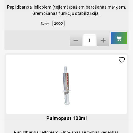
Papildbarība liellopiem (teļiem) īpašiem barošanas mērķiem.
Gremošanas funkciju stabilizācijai.
Svars
200G
IEL
Flora-
GR
calf
quantity
Pulmopast 100ml
Papildbarība liellopiem. Elpošanas sistēmas veselības