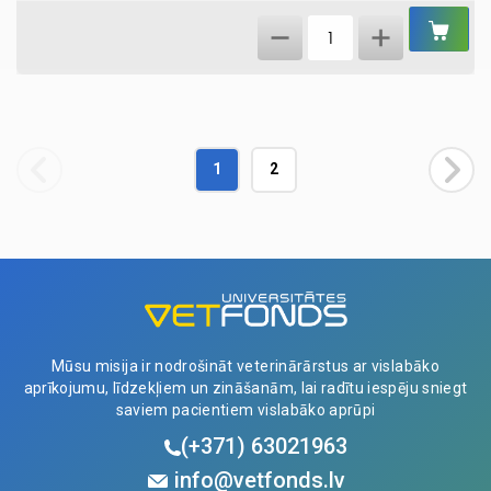
IEL
Fresh
GR
drink,
PBN
quantity
1
2
Mūsu misija ir nodrošināt veterinārārstus ar vislabāko
aprīkojumu, līdzekļiem un zināšanām, lai radītu iespēju sniegt
saviem pacientiem vislabāko aprūpi
(+371)
63021963
info@vetfonds.lv