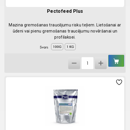
Pectofeed Plus
Mazina gremošanas traucējumu risku teļiem. Lietošanai ar
ūdeni vai pienu gremošanas traucējumu novēršanai un
profilaksei.
Svars
100G
1 KG
IEL
Pectofeed
GR
Plus
quantity