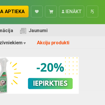
A APTIEKA
IENĀKT
mācija
Jaunumi
zīvniekiem
Akciju produkti