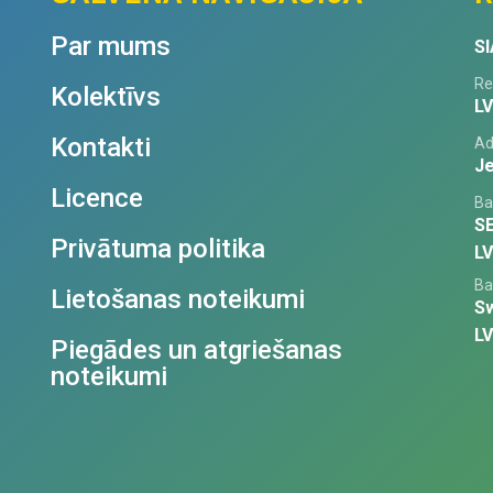
Par mums
SI
Re
Kolektīvs
L
Kontakti
Ad
Je
Licence
Ba
S
Privātuma politika
L
Ba
Lietošanas noteikumi
S
L
Piegādes un atgriešanas
noteikumi