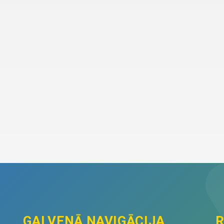
GALVENĀ NAVIGĀCIJA
R