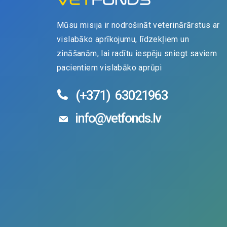
Mūsu misija ir nodrošināt veterinārārstus ar
vislabāko aprīkojumu, līdzekļiem un
zināšanām, lai radītu iespēju sniegt saviem
pacientiem vislabāko aprūpi
(+371)
63021963
info@vetfonds.lv