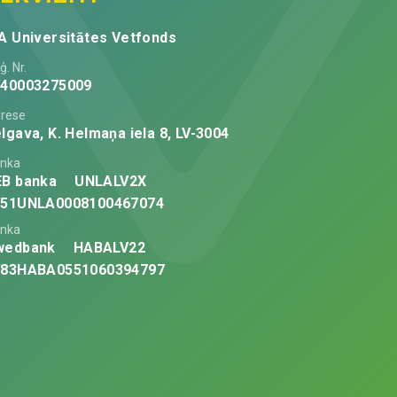
A Universitātes Vetfonds
ģ. Nr.
V40003275009
rese
lgava, K. Helmaņa iela 8, LV-3004
nka
EB banka
UNLALV2X
V51UNLA0008100467074
nka
wedbank
HABALV22
V83HABA0551060394797