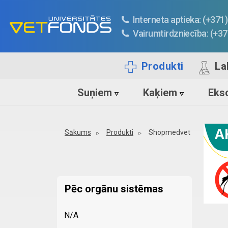
Interneta aptieka: (+37
Vairumtirdzniecība: (+3
Produkti
La
Suņiem
Kaķiem
Ekso
Sākums
Produkti
Shopmedvet
Pēc orgānu sistēmas
N/A