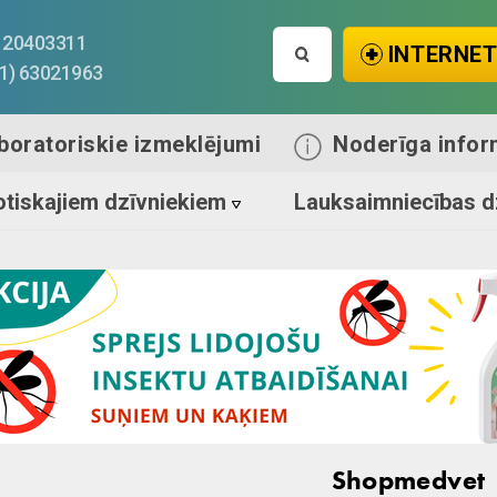
Search
1) 20403311
INTERNET
for:
71) 63021963
boratoriskie izmeklējumi
Noderīga infor
tiskajiem dzīvniekiem
Lauksaimniecības d
Shopmedvet