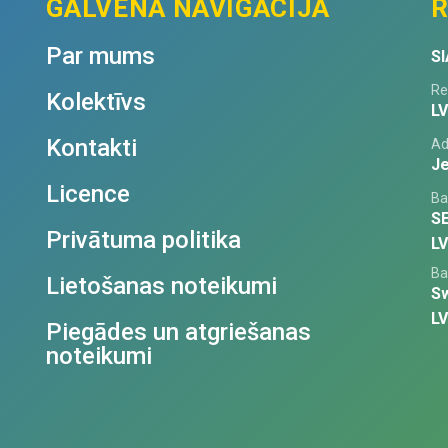
GALVENĀ NAVIGĀCIJA
R
Par mums
SI
Re
Kolektīvs
L
Kontakti
Ad
Je
Licence
Ba
S
Privātuma politika
L
Ba
Lietošanas noteikumi
S
L
Piegādes un atgriešanas
noteikumi