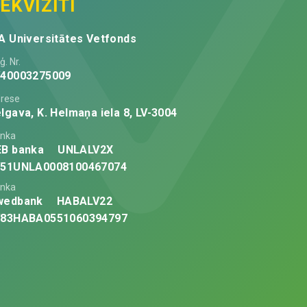
EKVIZĪTI
A Universitātes Vetfonds
ģ. Nr.
V40003275009
rese
lgava, K. Helmaņa iela 8, LV-3004
nka
EB banka
UNLALV2X
V51UNLA0008100467074
nka
wedbank
HABALV22
V83HABA0551060394797