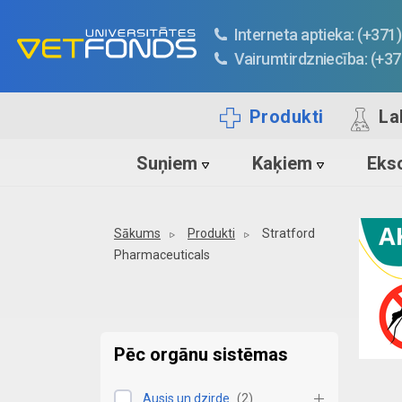
Interneta aptieka: (+37
Vairumtirdzniecība: (+3
Produkti
La
Suņiem
Kaķiem
Ekso
Sākums
Produkti
Stratford
Pharmaceuticals
Pēc orgānu sistēmas
Ausis un dzirde
(
2
)