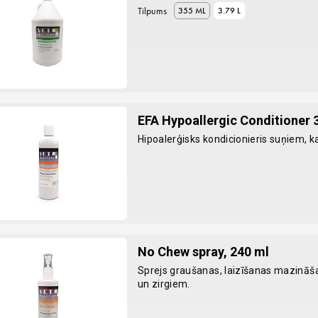
Tilpums
355 ML
3.79 L
EFA Hypoallergic Conditioner 
Hipoalerģisks kondicionieris suņiem, k
No Chew spray, 240 ml
Sprejs graušanas, laizīšanas mazināš
un zirgiem.