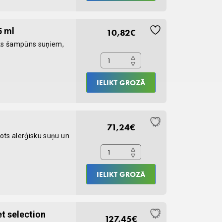
&
Vanilla
EFA
5 ml
10,82
€
quantity
Hypoallergic
sks šampūns suņiem,
Shampoo
355
ml
IELIKT GROZĀ
quantity
Aloe
71,24
€
&
ots alerģisku suņu un
Oatmeal
Shampoo
quantity
IELIKT GROZĀ
Chlorhexidine
t selection
127,45
€