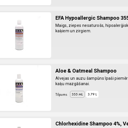
EFA Hypoallergic Shampoo 35
Maigs, ziepes nesaturošs, hipoalerģi
kaķiem un zirgiem.
Aloe & Oatmeal Shampoo
Alvejas un auzu šampūns īpaši piemēr
kaķu mazgāšanai.
Tilpums
355 ML
3.79 L
Chlorhexidine Shampoo 4%, Ve