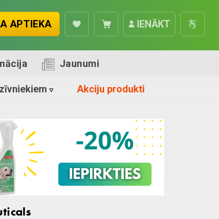
A APTIEKA
IENĀKT
mācija
Jaunumi
zīvniekiem
Akciju produkti
ticals