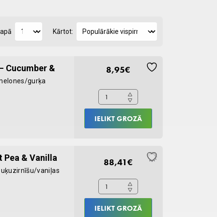
lapā
Kārtot:
Ear
l – Cucumber &
8,95
€
Cleansing
 melones/gurķa
Solution
237
ml
IELIKT GROZĀ
-
Cucumber
&
Ear
 Pea & Vanilla
Melon
88,41
€
Cleansing
puķuzirnīšu/vaniļas
quantity
Solution
-
Sweet
IELIKT GROZĀ
Pea