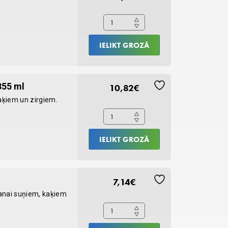
Shampoo
4%,
Vet
selection
IELIKT GROZĀ
quantity
EFA
355 ml
10,82
€
Hypoallergic
aķiem un zirgiem.
Conditioner
355
ml
IELIKT GROZĀ
quantity
No
7,14
€
Chew
anai suņiem, kaķiem
spray,
240
ml