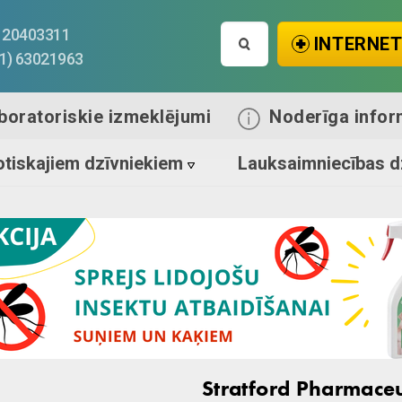
Search
1) 20403311
INTERNET
for:
71) 63021963
boratoriskie izmeklējumi
Noderīga infor
tiskajiem dzīvniekiem
Lauksaimniecības d
Stratford Pharmaceu