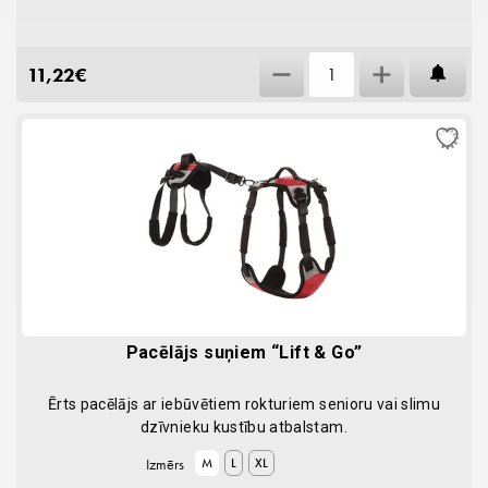
Nagu
11,22
€
AT
grieznes
ar
pirksta
atbalstu
quantity
Pacēlājs suņiem “Lift & Go”
Ērts pacēlājs ar iebūvētiem rokturiem senioru vai slimu
dzīvnieku kustību atbalstam.
Izmērs
M
L
XL