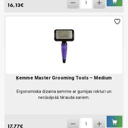
Ķemme
GR
16,13
€
Master
Grooming
Tools
-
Small
quantity
Ķemme Master Grooming Tools – Medium
Ergonomiska dizaina ķemme ar gumijas rokturi un
nerūsējošā tērauda sariem.
IEL
Ķemme
GR
17,77
€