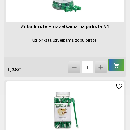
Zobu birste – uzvelkama uz pirksta N1
Uz pirksta uzvelkama zobu birste.
IEL
Zobu
GR
1,38
€
birste
-
uzvelkama
uz
pirksta
N1
quantity