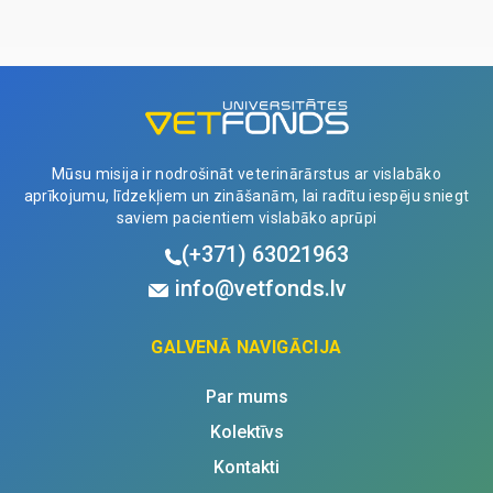
3.79L
quantity
Mūsu misija ir nodrošināt veterinārārstus ar vislabāko
aprīkojumu, līdzekļiem un zināšanām, lai radītu iespēju sniegt
saviem pacientiem vislabāko aprūpi
(+371)
63021963
info@vetfonds.lv
GALVENĀ NAVIGĀCIJA
Par mums
Kolektīvs
Kontakti