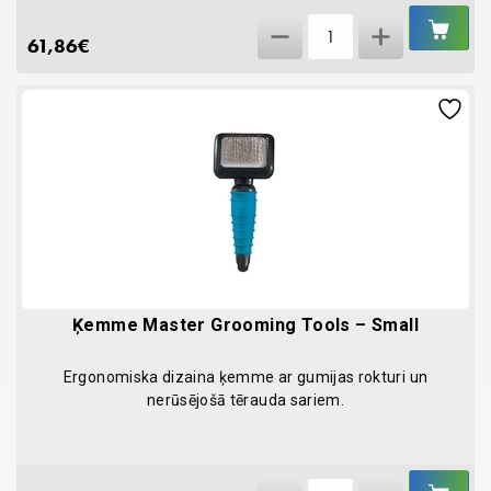
IEL
Pacēlājs
GR
61,86
€
suņiem
"Lift
&
Go"
quantity
Ķemme Master Grooming Tools – Small
Ergonomiska dizaina ķemme ar gumijas rokturi un
nerūsējošā tērauda sariem.
IEL