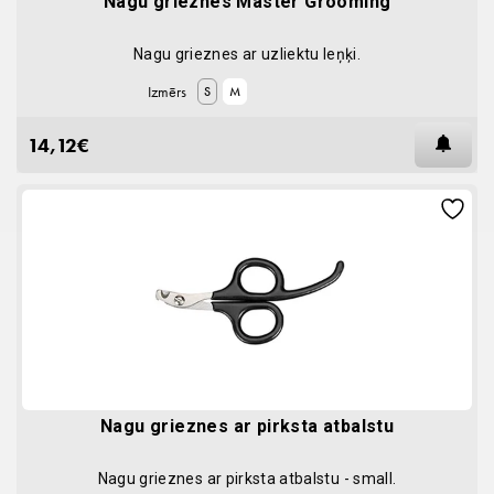
Nagu grieznes Master Grooming
Nagu grieznes ar uzliektu leņķi.
Izmērs
S
M
14,12
€
AT
Nagu grieznes ar pirksta atbalstu
Nagu grieznes ar pirksta atbalstu - small.