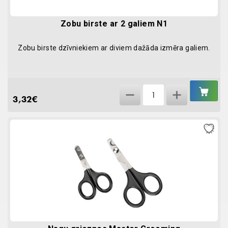
Zobu birste ar 2 galiem N1
Zobu birste dzīvniekiem ar diviem dažāda izmēra galiem.
IEL
Zobu
GR
3,32
€
birste
ar
2
galiem
N1
quantity