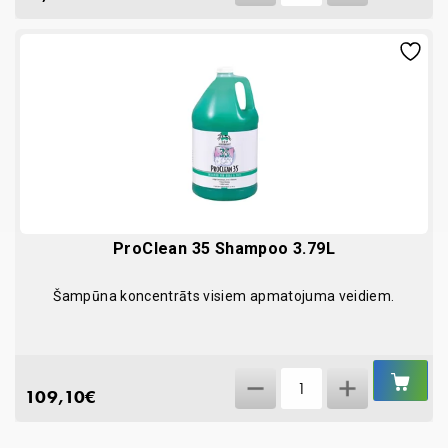
Master
Grooming
Tools
-
Medium
quantity
ProClean 35 Shampoo 3.79L
Šampūna koncentrāts visiem apmatojuma veidiem.
IEL
ProClean
GR
109,10
€
35
Shampoo