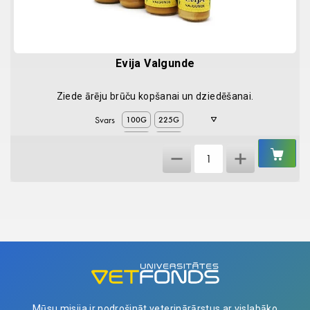
Evija Valgunde
Ziede ārēju brūču kopšanai un dziedēšanai.
Svars
100G
225G
450G
150G
IEL
Evija
GR
Valgunde
quantity
Mūsu misija ir nodrošināt veterinārārstus ar vislabāko