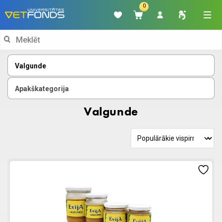
0
Search
for:
Valgunde
Apakškategorija
Valgunde