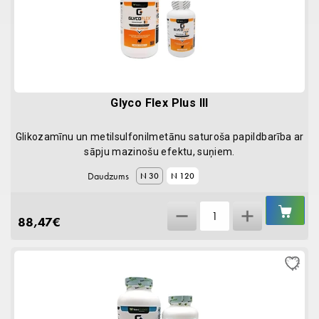
Glyco Flex Plus III
Glikozamīnu un metilsulfonilmetānu saturoša papildbarība ar
sāpju mazinošu efektu, suņiem.
Daudzums
N 30
N 120
IEL
Glyco
GR
88,47
€
Flex
Plus
III
quantity