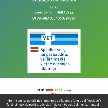
LV51UNLA0008100467074
Banka
Swedbank
HABALV22
LV83HABA0551060394797
Informējam, ka portālā tiek izmantotas sīkdatnes (angļu val. "cookies").
Turpinot lietot šo portālu, Jūs piekrītat, ka mēs uzkrāsim un izmantosim
© Visas tiesības aizsargātas, 2025. SIA