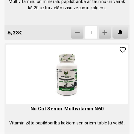
Multivitamīnu un minerālu papildbarība ar taurīnu un vairāk
kā 20 uzturvielām visu vecumu kaķiem.
Nu
6,23
€
AT
Cat
Multivitamin
košļas
N30
quantity
Nu Cat Senior Multivitamin N60
Vitaminizēta papildbarība kaķiem senioriem tablešu veidā.