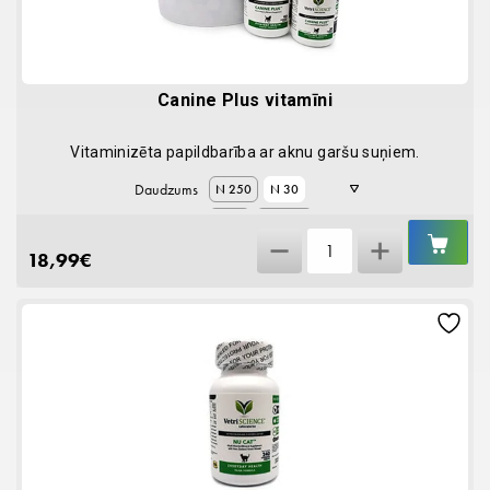
Canine Plus vitamīni
Vitaminizēta papildbarība ar aknu garšu suņiem.
Daudzums
N 250
N 30
N 90
N 1000
IEL
Canine
GR
18,99
€
Plus
vitamīni
quantity