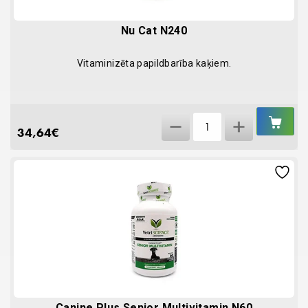
Nu Cat N240
Vitaminizēta papildbarība kaķiem.
IEL
Nu
GR
34,64
€
Cat
N240
quantity
Canine Plus Senior Multivitamin N60