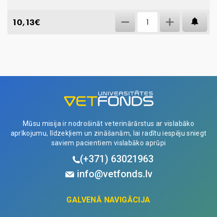
Nu
10,13
€
AT
Cat
Senior
Multivitamin
N60
quantity
Mūsu misija ir nodrošināt veterinārārstus ar vislabāko
aprīkojumu, līdzekļiem un zināšanām, lai radītu iespēju sniegt
saviem pacientiem vislabāko aprūpi
(+371)
63021963
info@vetfonds.lv
GALVENĀ NAVIGĀCIJA