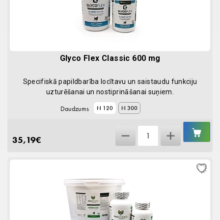
Glyco Flex Classic 600 mg
Specifiskā papildbarība locītavu un saistaudu funkciju
uzturēšanai un nostiprināšanai suņiem.
Daudzums
N 120
N 300
IEL
Glyco
GR
35,19
€
Flex
Classic
600
mg
quantity