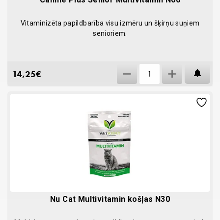
Vitaminizēta papildbarība visu izmēru un šķirņu suņiem
senioriem.
Canine
14,25
€
AT
Plus
Senior
Multivitamin
N60
quantity
Nu Cat Multivitamin košļas N30