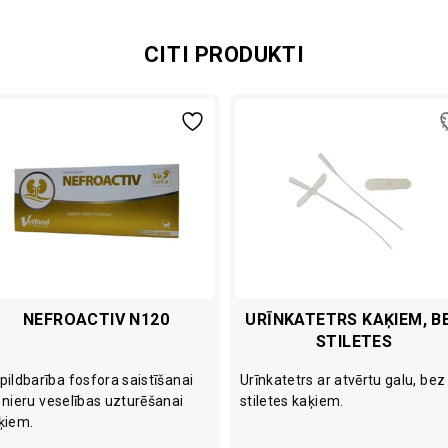
CITI PRODUKTI
NEFROACTIV N120
URĪNKATETRS KAĶIEM, B
STILETES
pildbarība fosfora saistīšanai
Urīnkatetrs ar atvērtu galu, bez
 nieru veselības uzturēšanai
stiletes kaķiem.
ķiem.