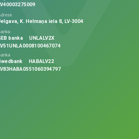
LV40003275009
Adrese
Jelgava, K. Helmaņa iela 8, LV-3004
Banka
SEB banka
UNLALV2X
LV51UNLA0008100467074
Banka
Swedbank
HABALV22
LV83HABA0551060394797