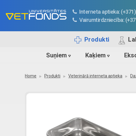
Interneta aptieka: (+37
Vairumtirdzniecība: (+3
Produkti
La
Suņiem
Kaķiem
Ekso
Home
Produkti
Veterinārā interneta aptieka
Da