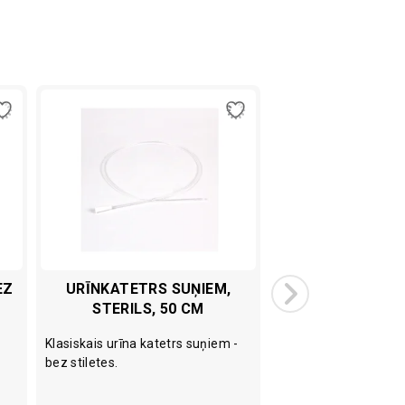
EZ
URĪNKATETRS SUŅIEM,
S-MONOVETTE 
STERILS, 50 CM
STOBRIŅŠ, 
Klasiskais urīna katetrs suņiem -
bez stiletes.