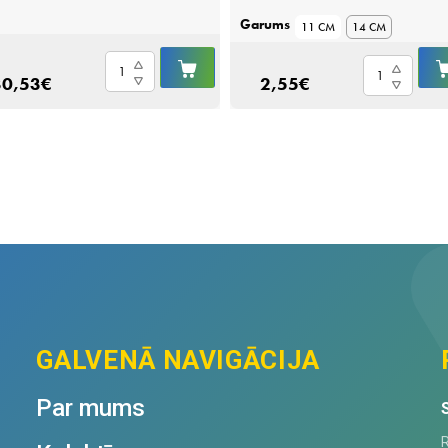
Garums
11 CM
14 CM
IELIKT
NefroActiv
Urīnkatetrs
Ā
GROZĀ
30,53
€
2,55
€
N120
kaķiem,
quantity
bez
stiletes
quantity
GALVENĀ NAVIGĀCIJA
Par mums
R