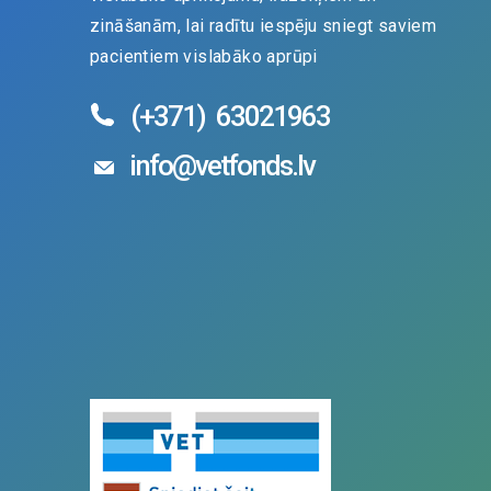
zināšanām, lai radītu iespēju sniegt saviem
pacientiem vislabāko aprūpi
(+371)
63021963
info@vetfonds.lv