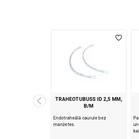
E TAURENIS 21G
TRAHEOTUBUSS ID 2,5 MM,
.8 MM), AR
B/M
INĀJUMU 8 CM
urenis ar
Endotraheālā caurule bez
Pa
 un multiadapteru.
manžetes.
un
ka