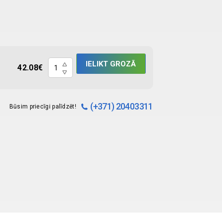
Šālīte
IELIKT GROZĀ
42.08
€
metāla
264x172x47mm
quantity
(+371) 20403311
Būsim priecīgi palīdzēt!