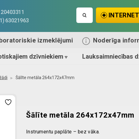
Search
1) 20403311
INTERNET
for:
71) 63021963
boratoriskie izmeklējumi
Noderīga infor
tiskajiem dzīvniekiem
Lauksaimniecības d
žādi
Šālīte metāla 264x172x47mm
Šālīte metāla 264x172x47mm
Instrumentu paplāte – bez vāka.