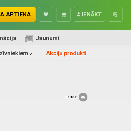
A APTIEKA
IENĀKT
mācija
Jaunumi
zīvniekiem
Akciju produkti
Dalīties: