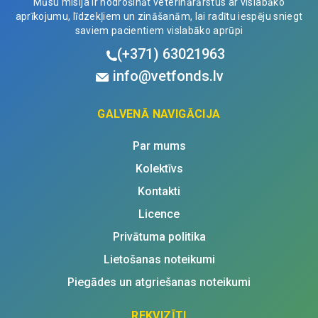
Mūsu misija ir nodrošināt veterinārārstus ar vislabāko
aprīkojumu, līdzekļiem un zināšanām, lai radītu iespēju sniegt
saviem pacientiem vislabāko aprūpi
(+371)
63021963
info@vetfonds.lv
GALVENĀ NAVIGĀCIJA
Par mums
Kolektīvs
Kontakti
Licence
Privātuma politika
Lietošanas noteikumi
Piegādes un atgriešanas noteikumi
REKVIZĪTI