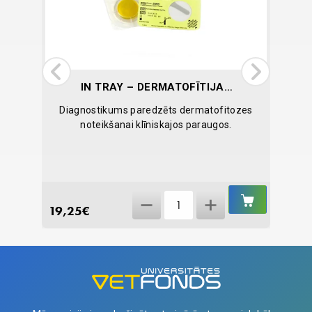
IN TRAY – DERMATOFĪTIJAS
TESTS N1
nieru
Diagnostikums paredzēts dermatofitozes
En
noteikšanai klīniskajos paraugos.
IELIKT
IELIKT
In
GROZĀ
GROZĀ
19,25
€
5,14
€
Tray
-
dermatofītijas
tests
N1
quantity