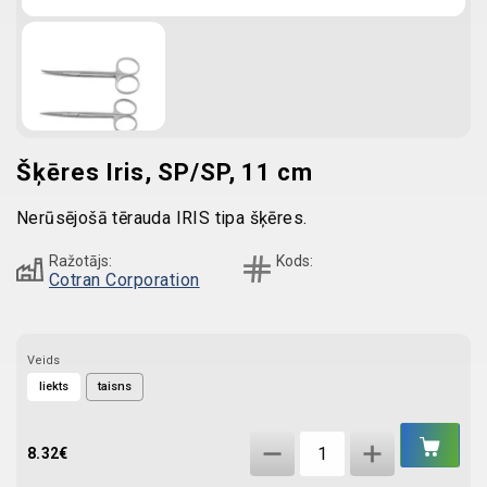
Šķēres Iris, SP/SP, 11 cm
Nerūsējošā tērauda IRIS tipa šķēres.
Ražotājs:
Kods:
Cotran Corporation
Veids
liekts
taisns
IEL
Šķēres
GR
8.32
€
Iris,