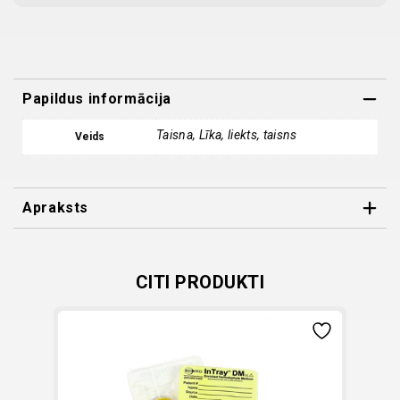
SP/SP,
11
cm
quantity
Papildus informācija
Taisna, Līka, liekts, taisns
Veids
Apraksts
Nerūsējošā tērauda IRIS tipa šķēres.
Gali: abi spici
Garums: 11cm
CITI PRODUKTI
Forma:
taisnas
liektas