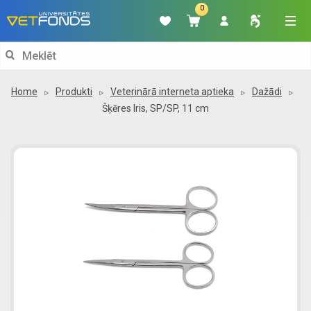
0
Search
for:
Home
Produkti
Veterinārā interneta aptieka
Dažādi
Šķēres Iris, SP/SP, 11 cm