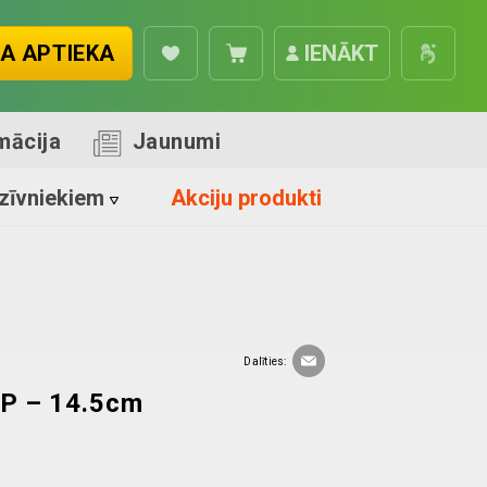
A APTIEKA
IENĀKT
mācija
Jaunumi
zīvniekiem
Akciju produkti
Dalīties:
SP – 14.5cm