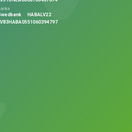
Banka
Swedbank
HABALV22
LV83HABA0551060394797