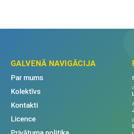
b/m
cm
quantity
quantity
GALVENĀ NAVIGĀCIJA
Par mums
R
Kolektīvs
Kontakti
Licence
Privātuma politika