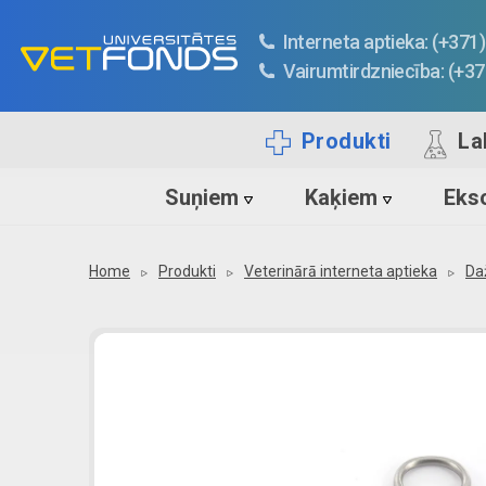
Interneta aptieka: (+37
Vairumtirdzniecība: (+3
Produkti
La
Suņiem
Kaķiem
Ekso
Home
Produkti
Veterinārā interneta aptieka
Da