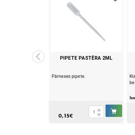
ETTE EDTA K3E
PIPETE PASTĒRA 2ML
RIŅŠ, 1.2 ML
Pārneses pipete.
Kl
be
Iz
 50
N1
IELIKT
IELIKT
Pipete
GROZĀ
GROZ
0,15
€
Pastēra
te
2ml
quantity