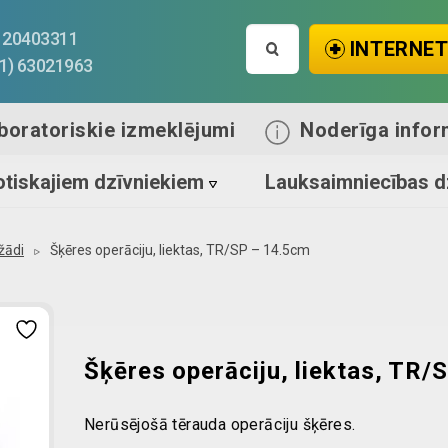
Search
1) 20403311
INTERNET
for:
71) 63021963
boratoriskie izmeklējumi
Noderīga infor
tiskajiem dzīvniekiem
Lauksaimniecības d
žādi
Šķēres operāciju, liektas, TR/SP – 14.5cm
Šķēres operāciju, liektas, TR/
Nerūsējošā tērauda operāciju šķēres.