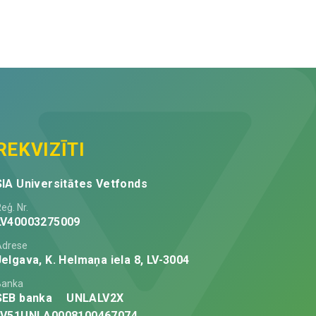
tests
mm),
N1
ar
quantity
pagarinājumu
8
cm
quantity
REKVIZĪTI
SIA Universitātes Vetfonds
eģ. Nr.
LV40003275009
Adrese
Jelgava, K. Helmaņa iela 8, LV-3004
Banka
SEB banka
UNLALV2X
LV51UNLA0008100467074