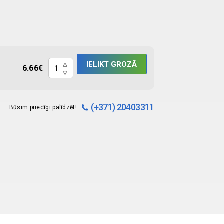
Šķēres
IELIKT GROZĀ
6.66
€
operāciju,
liektas,
TR/SP
(+371) 20403311
Būsim priecīgi palīdzēt!
–
14.5cm
quantity