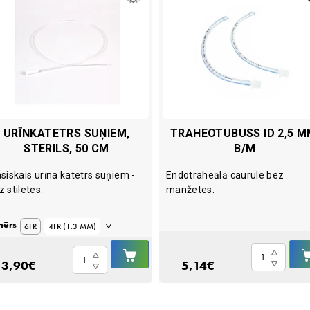
URĪNKATETRS SUŅIEM,
TRAHEOTUBUSS ID 2,5 M
STERILS, 50 CM
B/M
asiskais urīna katetrs suņiem -
Endotraheālā caurule bez
z stiletes.
manžetes.
mērs
6FR
4FR (1.3 MM)
IELIKT
8FR (2.6 MM)
Traheotubuss
Urīnkatetrs
Ā
GROZĀ
3,90
€
5,14
€
ID
suņiem,
10FR (3.3 MM)
2,5
sterils,
mm,
50