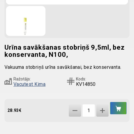
Urīna savākšanas stobriņš 9,5ml, bez
konservanta, N100,
Vakuuma stobriņš urīna savākšanai, bez konservanta.
Ražotājs:
Kods:
Vacutest Kima
KV14850
IEL
Urīna
GR
28.93
€
savākšanas
stobriņš
9,5ml,