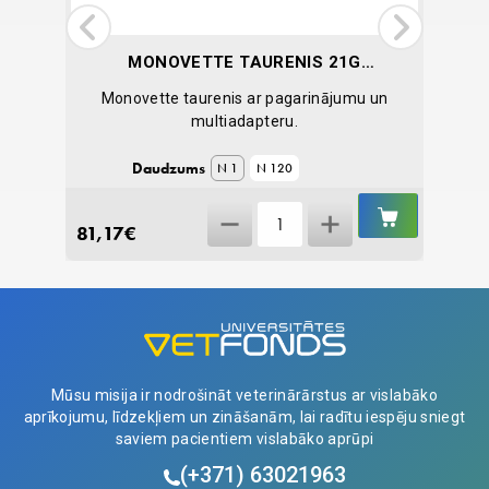
MONOVETTE TAURENIS 21G
(0.8 MM), AR PAGARINĀJUMU
Monovette taurenis ar pagarinājumu un
Atseviš
8 CM
multiadapteru.
Daudzums
N 1
N 120
IELIKT
IELIKT
Monovette
GROZĀ
GROZĀ
81,17
€
0,51
€
Taurenis
21G
(0.8
mm),
ar
pagarinājumu
Mūsu misija ir nodrošināt veterinārārstus ar vislabāko
8
aprīkojumu, līdzekļiem un zināšanām, lai radītu iespēju sniegt
cm
saviem pacientiem vislabāko aprūpi
quantity
(+371)
63021963