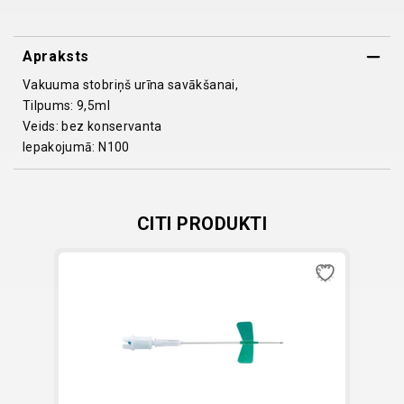
bez
konservanta,
Apraksts
N100,
quantity
Vakuuma stobriņš urīna savākšanai,
Tilpums: 9,5ml
Veids: bez konservanta
Iepakojumā: N100
CITI PRODUKTI