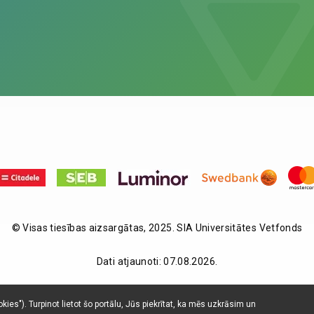
© Visas tiesības aizsargātas, 2025. SIA Universitātes Vetfonds
Dati atjaunoti: 07.08.2026.
ies"). Turpinot lietot šo portālu, Jūs piekrītat, ka mēs uzkrāsim un