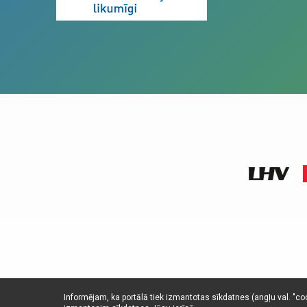
Informējam, ka portālā tiek izmantotas sīkdatnes (angļu val. "cook