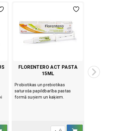
US
FLORENTERO ACT PASTA
GLYCO FLEX CL
15ML
MG
Probiotikas un prebiotikas
Specifiskā papildbarī
saturoša papildbarība pastas
un saistaudu funkcij
i
formā suņiem un kaķiem.
un nostiprināšanai s
Daudzums
N 120
N
IELIKT
IELIKT
Florentero
Glyco