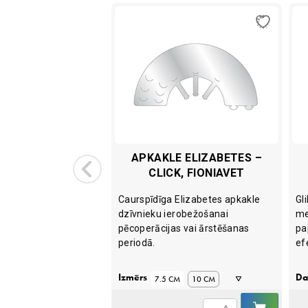
 ZN-OTIC 59ML
APKAKLE ELIZABETES –
CLICK, FIONIAVET
 sausinošs,
Caurspīdīga Elizabetes apkakle
Gl
 šķīdums ausu
dzīvnieku ierobežošanai
me
ņiem, kaķiem un
pēcoperācijas vai ārstēšanas
pa
m dzīvniekiem.
periodā.
ef
Izmērs
Da
7.5 CM
10 CM
IELIKT
IELIKT
12.5 CM
15 CM
Apkakle