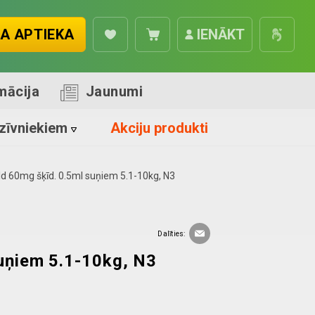
A APTIEKA
IENĀKT
mācija
Jaunumi
zīvniekiem
Akciju produkti
d 60mg šķīd. 0.5ml suņiem 5.1-10kg, N3
Dalīties:
uņiem 5.1-10kg, N3