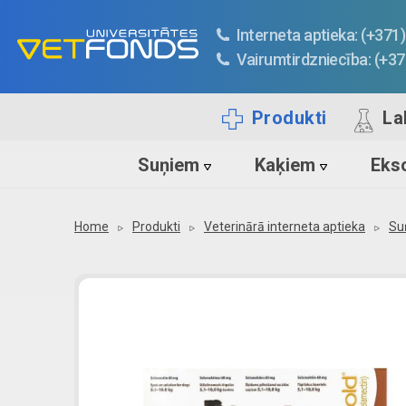
Interneta aptieka: (+37
Vairumtirdzniecība: (+3
Produkti
La
Suņiem
Kaķiem
Ekso
Home
Produkti
Veterinārā interneta aptieka
Su