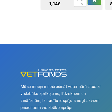
GROZĀ
GROZ
1,14
€
Elizabetes
20 CM
25 CM
-
Click,
Fioniavet
quantity
Mūsu misija ir nodrošināt veterinārārstus ar
vislabāko aprīkojumu, līdzekļiem un
zināšanām, lai radītu iespēju sniegt saviem
pacientiem vislabāko aprūpi