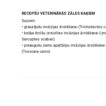
RECEPŠU VETERINĀRĀS ZĀLES KAĶIEM
Suņiem:
• grauzējutu invāzijas ārstēšanai (Trichodectes c
• kašķa ērcīšu izraisītas invāzijas ārstēšanai (izr
Sarcoptes scabiei)
• pieaugušu zarnu apaļtārpu invāzijas ārstēšanai
(Toxocara canis)