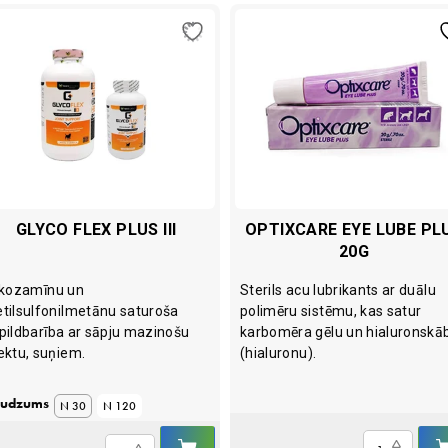
GLYCO FLEX PLUS III
OPTIXCARE EYE LUBE PL
20G
ikozamīnu un
Sterils acu lubrikants ar duālu
tilsulfonilmetānu saturoša
polimēru sistēmu, kas satur
pildbarība ar sāpju mazinošu
karbomēra gēlu un hialuronskāb
ektu, suņiem.
(hialuronu).
udzums
N 30
N 120
IELIKT
Optixcare
Glyco