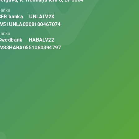
Banka
SEB banka
UNLALV2X
LV51UNLA0008100467074
Banka
Swedbank
HABALV22
LV83HABA0551060394797