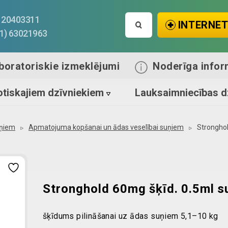
Search
1) 20403311
INTERNET
for:
71) 63021963
boratoriskie izmeklējumi
Noderīga infor
tiskajiem dzīvniekiem
Lauksaimniecības d
ņiem
Apmatojuma kopšanai un ādas veselībai suņiem
Stronghol
Stronghold 60mg šķīd. 0.5ml s
šķīdums pilināšanai uz ādas suņiem 5,1–10 kg