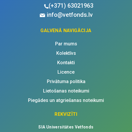
quantity
(+371)
63021963
info@vetfonds.lv
GALVENĀ NAVIGĀCIJA
Par mums
Kolektīvs
Kontakti
Licence
Privātuma politika
Lietošanas noteikumi
Piegādes un atgriešanas noteikumi
REKVIZĪTI
SIA Universitātes Vetfonds