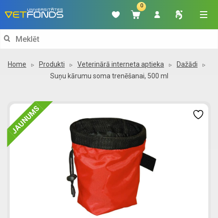
0
Search
for:
Home
Produkti
Veterinārā interneta aptieka
Dažādi
Suņu kārumu soma trenēšanai, 500 ml
JAUNUMS