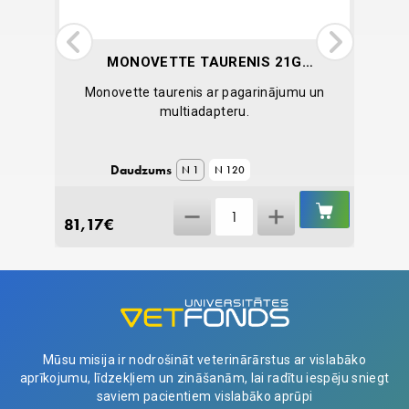
Z
MONOVETTE TAURENIS 21G
(0.8 MM), AR PAGARINĀJUMU
etes
Monovette taurenis ar pagarinājumu un
Va
8 CM
multiadapteru.
Daudzums
N 1
N 120
IELIKT
IELIKT
Monovette
GROZĀ
GROZĀ
81,17
€
0,28
€
Taurenis
21G
(0.8
mm),
ar
pagarinājumu
Mūsu misija ir nodrošināt veterinārārstus ar vislabāko
8
aprīkojumu, līdzekļiem un zināšanām, lai radītu iespēju sniegt
cm
saviem pacientiem vislabāko aprūpi