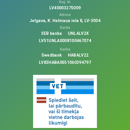
Reģ. Nr.
LV40003275009
Adrese
Jelgava, K. Helmaņa iela 8, LV-3004
Banka
SEB banka
UNLALV2X
LV51UNLA0008100467074
Banka
Swedbank
HABALV22
LV83HABA0551060394797