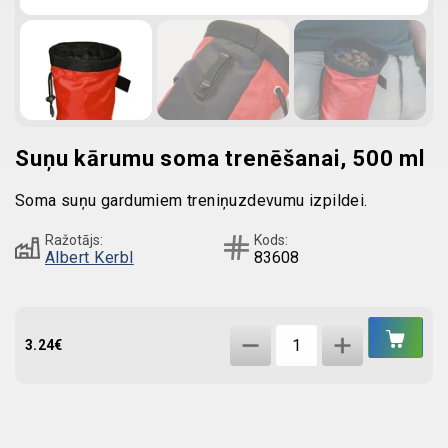
Suņu kārumu soma trenēšanai, 500 ml
Soma suņu gardumiem treniņuzdevumu izpildei.
Ražotājs:
Kods:
Albert Kerbl
83608
IEL
Suņu
GR
3.24
€
kārumu
soma
trenēšanai,
500