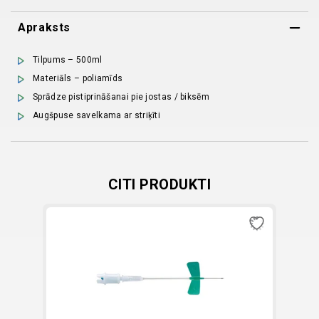
ml
Apraksts
quantity
Tilpums – 500ml
Materiāls – poliamīds
Sprādze pistiprināšanai pie jostas / biksēm
Augšpuse savelkama ar striķīti
CITI PRODUKTI