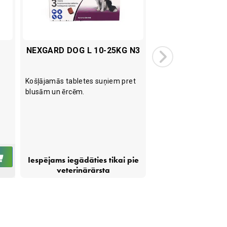
1
NEXGARD DOG L 10-25KG N3
NEXGARD DOG X
N3
Košļājamās tabletes suņiem pret
Košļājamās tabletes
blusām un ērcēm.
blusām un ērcēm.
IELIKT
Iespējams iegādāties tikai pie
Iespējams iegādāti
GROZĀ
veterinārārsta
veterinārā