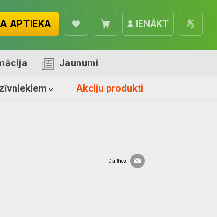
A APTIEKA
IENĀKT
mācija
Jaunumi
zīvniekiem
Akciju produkti
Dalīties: