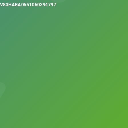
LV83HABA0551060394797