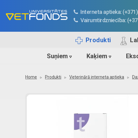
Interneta aptieka: (+37
Vairumtirdzniecība: (+3
Produkti
La
Suņiem
Kaķiem
Ekso
Home
Produkti
Veterinārā interneta aptieka
Da