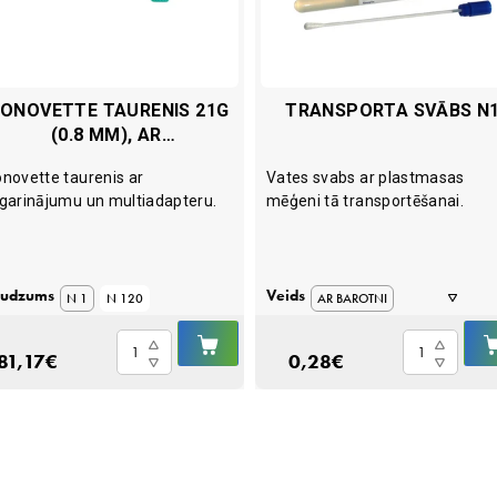
ONOVETTE TAURENIS 21G
TRANSPORTA SVĀBS N
(0.8 MM), AR
PAGARINĀJUMU 8 CM
novette taurenis ar
Vates svabs ar plastmasas
garinājumu un multiadapteru.
mēģeni tā transportēšanai.
udzums
Veids
N 1
N 120
AR BAROTNI
IELIKT
BEZ BAROTNES
Monovette
Transporta
Ā
GROZĀ
81,17
€
0,28
€
Taurenis
svābs
21G
N1
(0.8
quantity
mm),
ar