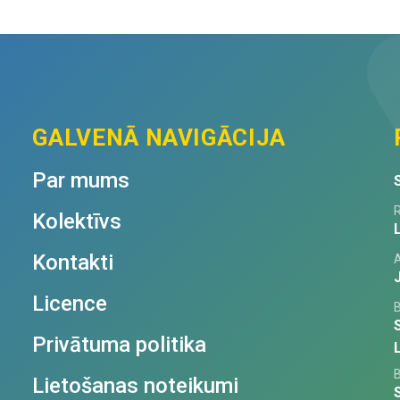
pagarinājumu
8
cm
quantity
GALVENĀ NAVIGĀCIJA
Par mums
R
Kolektīvs
Kontakti
Licence
Privātuma politika
Lietošanas noteikumi