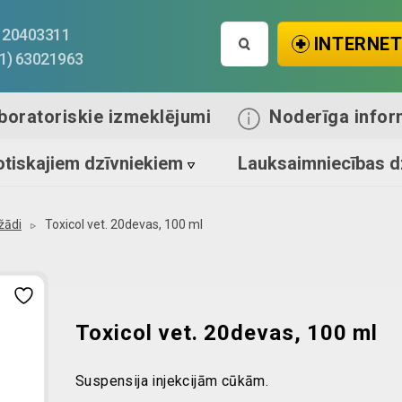
Search
1) 20403311
INTERNET
for:
71) 63021963
boratoriskie izmeklējumi
Noderīga infor
tiskajiem dzīvniekiem
Lauksaimniecības d
žādi
Toxicol vet. 20devas, 100 ml
Toxicol vet. 20devas, 100 ml
Suspensija injekcijām cūkām.