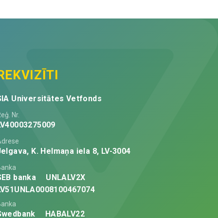
REKVIZĪTI
SIA Universitātes Vetfonds
eģ. Nr.
LV40003275009
Adrese
Jelgava, K. Helmaņa iela 8, LV-3004
Banka
SEB banka
UNLALV2X
LV51UNLA0008100467074
Banka
Swedbank
HABALV22