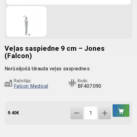
Veļas saspiedne 9 cm – Jones
(Falcon)
Nerūsējošā tērauda veļas saspiednes.
Ražotājs:
Kods:
Falcon Medical
BF.407.090
IEL
Veļas
GR
9.40
€
saspiedne
9
cm