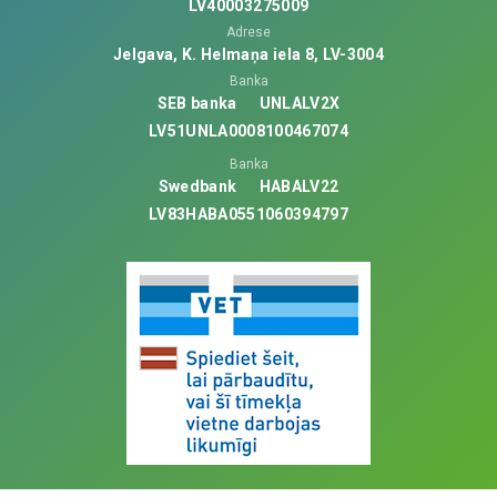
LV40003275009
Adrese
Jelgava, K. Helmaņa iela 8, LV-3004
Banka
SEB banka
UNLALV2X
LV51UNLA0008100467074
Banka
Swedbank
HABALV22
LV83HABA0551060394797