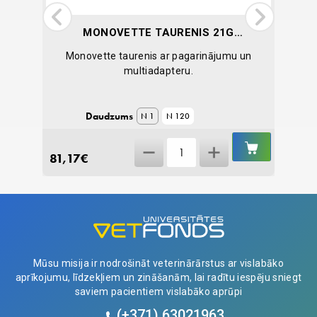
MONOVETTE TAURENIS 21G
(0.8 MM), AR PAGARINĀJUMU
ku sāpju
Monovette taurenis ar pagarinājumu un
8 CM
multiadapteru.
Daudzums
N 1
N 120
IELIKT
IELIKT
Monovette
GROZĀ
GROZĀ
81,17
€
12,77
Taurenis
21G
(0.8
mm),
ar
pagarinājumu
Mūsu misija ir nodrošināt veterinārārstus ar vislabāko
8
aprīkojumu, līdzekļiem un zināšanām, lai radītu iespēju sniegt
cm
saviem pacientiem vislabāko aprūpi
quantity
(+371)
63021963