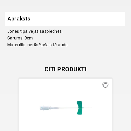
-
Jones
Apraksts
(Falcon)
quantity
Jones tipa veļas saspiednes.
Garums: 9cm
Materiāls: nerūsējošais tērauds
CITI PRODUKTI