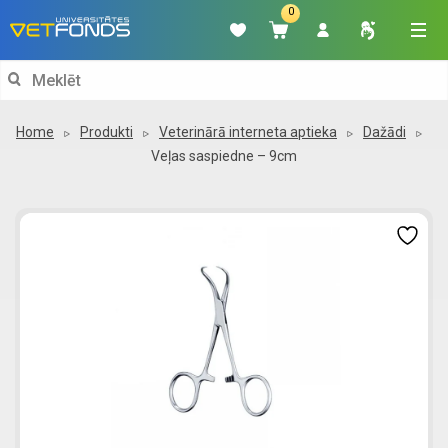
0
Search
for:
Home
Produkti
Veterinārā interneta aptieka
Dažādi
Veļas saspiedne – 9cm