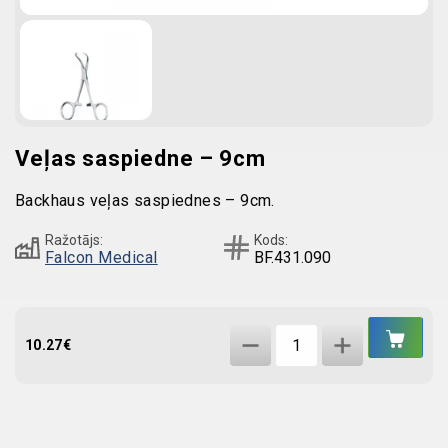
Veļas saspiedne – 9cm
Backhaus veļas saspiednes – 9cm.
Ražotājs:
Kods:
Falcon Medical
BF.431.090
IEL
Veļas
GR
10.27
€
saspiedne
-
9cm
quantity