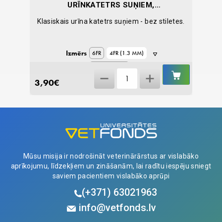
G
URĪNKATETRS SUŅIEM,
U
STERILS, 50 CM
u un
Klasiskais urīna katetrs suņiem - bez stiletes.
Izmērs
6FR
4FR (1.3 MM)
8FR (2.6 MM)
IELIKT
IELIKT
Urīnkatetrs
GROZĀ
GROZĀ
3,90
€
12,77
10FR (3.3 MM)
suņiem,
sterils,
50
cm
quantity
Mūsu misija ir nodrošināt veterinārārstus ar vislabāko
aprīkojumu, līdzekļiem un zināšanām, lai radītu iespēju sniegt
saviem pacientiem vislabāko aprūpi
(+371)
63021963
info@vetfonds.lv