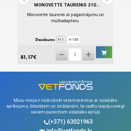
MONOVETTE TAURENIS 21G
(0.8 MM), AR PAGARINĀJUMU
 tā
Monovette taurenis ar pagarinājumu un
H
8 CM
multiadapteru.
Daudzums
N 1
N 120
IELIKT
IELIKT
Monovette
GROZĀ
GROZĀ
81,17
€
2,17
€
Taurenis
21G
(0.8
mm),
ar
pagarinājumu
Mūsu misija ir nodrošināt veterinārārstus ar vislabāko
8
aprīkojumu, līdzekļiem un zināšanām, lai radītu iespēju sniegt
cm
saviem pacientiem vislabāko aprūpi
quantity
(+371)
63021963
info@vetfonds.lv