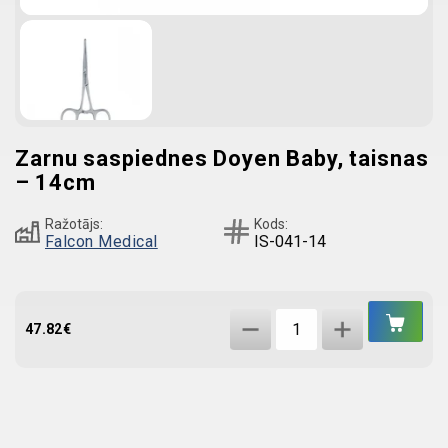
Zarnu saspiednes Doyen Baby, taisnas
– 14cm
Ražotājs:
Kods:
Falcon Medical
IS-041-14
IEL
Zarnu
GR
47.82
€
saspiednes
Doyen
Baby,
taisnas
-