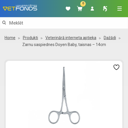
0
Search
for:
Home
Produkti
Veterinārā interneta aptieka
Dažādi
Zarnu saspiednes Doyen Baby, taisnas – 14cm