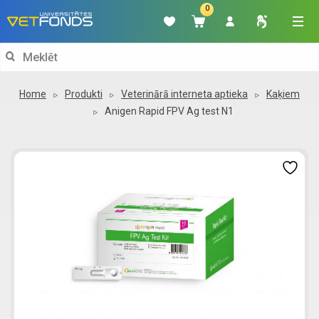
0
Search
for:
Home
Produkti
Veterinārā interneta aptieka
Kaķiem
Anigen Rapid FPV Ag test N1