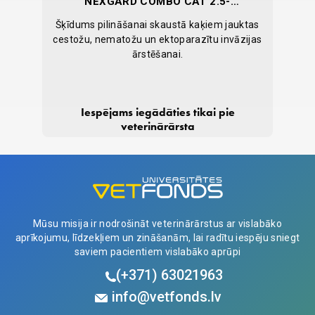
NEXGARD COMBO CAT 2.5-
7.5KG N3
ku
Šķīdums pilināšanai skaustā kaķiem jauktas
Papi
cestožu, nematožu un ektoparazītu invāzijas
ārstēšanai.
IELIKT
Iespējams iegādāties tikai pie
GROZĀ
22,53
veterinārārsta
Mūsu misija ir nodrošināt veterinārārstus ar vislabāko
aprīkojumu, līdzekļiem un zināšanām, lai radītu iespēju sniegt
saviem pacientiem vislabāko aprūpi
(+371)
63021963
info@vetfonds.lv