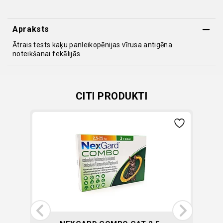
test
N1
Apraksts
quantity
Ātrais tests kaķu panleikopēnijas vīrusa antigēna
noteikšanai fekālijās.
CITI PRODUKTI