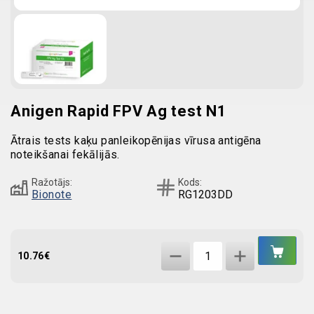
Anigen Rapid FPV Ag test N1
Ātrais tests kaķu panleikopēnijas vīrusa antigēna
noteikšanai fekālijās.
Ražotājs:
Kods:
Bionote
RG1203DD
IEL
Anigen
GR
10.76
€
Rapid
FPV
Ag