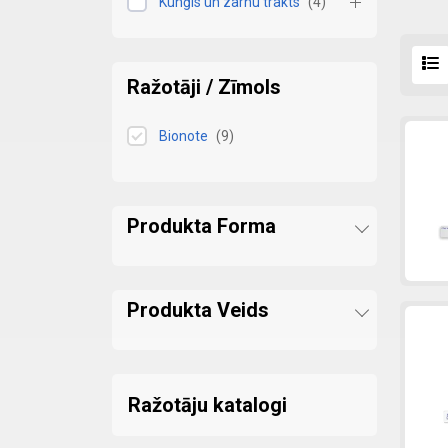
Kunģis un zarnu trakts
(
4
)
Ražotāji / Zīmols
Bionote
(
9
)
Produkta Forma
Produkta Veids
Ražotāju katalogi