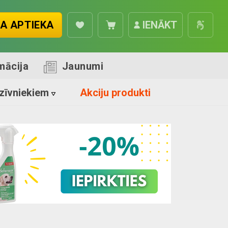
A APTIEKA
IENĀKT
mācija
Jaunumi
zīvniekiem
Akciju produkti