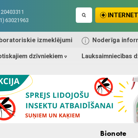
Search
1) 20403311
INTERNET
for:
71) 63021963
boratoriskie izmeklējumi
Noderīga infor
tiskajiem dzīvniekiem
Lauksaimniecības d
Bionote