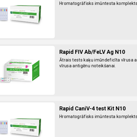
Hromatogrāfisks imūntesta komplekts
Rapid FIV Ab/FeLV Ag N10
Ātrais tests kaķu imūndeficīta vīrusa a
vīrusa antigēnu noteikšanai.
Rapid CaniV-4 test Kit N10
Hromatogrāfisks imūntesta komplekts