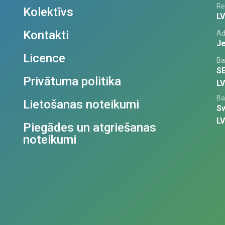
Re
Kolektīvs
L
Kontakti
Ad
Je
Licence
Ba
S
Privātuma politika
L
Ba
Lietošanas noteikumi
S
L
Piegādes un atgriešanas
noteikumi