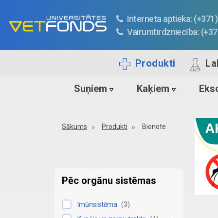
Interneta aptieka: (+37
Vairumtirdzniecība: (+3
Produkti
La
Suņiem
Kaķiem
Ekso
Sākums
Produkti
Bionote
Pēc orgānu sistēmas
Imūnsistēma
(
3
)