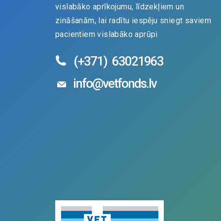
vislabāko aprīkojumu, līdzekļiem un
zināšanām, lai radītu iespēju sniegt saviem
pacientiem vislabāko aprūpi
(+371)
63021963
info@vetfonds.lv