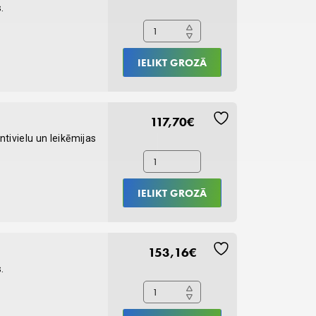
CaniV-
.
4
test
Kit
IELIKT GROZĀ
N5
quantity
117,70
€
ntivielu un leikēmijas
IELIKT GROZĀ
Rapid
153,16
€
CaniV-
.
4
test
Kit