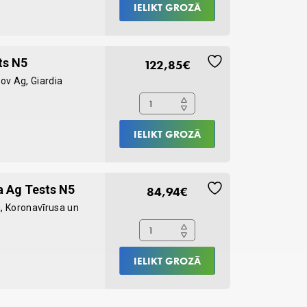
IELIKT GROZĀ
N10
quantity
Rapid
ts N5
122,85
€
FeliD-
ov Ag, Giardia
3
diagnostikas
tests
IELIKT GROZĀ
N5
quantity
Anigen
a Ag Tests N5
84,94
€
Rapid
a, Koronavīrusa un
CPV/CCV/Giardia
Ag
Tests
IELIKT GROZĀ
N5
quantity