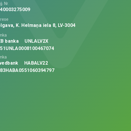
ģ. Nr.
V40003275009
rese
lgava, K. Helmaņa iela 8, LV-3004
nka
EB banka
UNLALV2X
V51UNLA0008100467074
nka
wedbank
HABALV22
V83HABA0551060394797