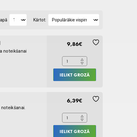
lapā
Kārtot:
Anigen
1
9,86
€
Rapid
na noteikšanai
FCoV
Ag
tests
IELIKT GROZĀ
N1
quantity
Anigen
6,39
€
Rapid
 noteikšanai.
CPV
Ag
test,
IELIKT GROZĀ
N1