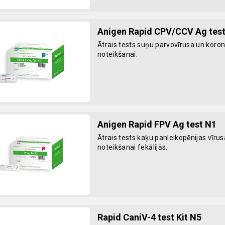
Anigen Rapid CPV/CCV Ag test
Ātrais tests suņu parvovīrusa un koro
noteikšanai.
Anigen Rapid FPV Ag test N1
Ātrais tests kaķu panleikopēnijas vīru
noteikšanai fekālijās.
Rapid CaniV-4 test Kit N5