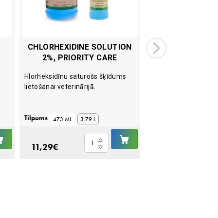
CHLORHEXIDINE SOLUTION
MINI SPIKE 
2%, PRIORITY CARE
-
Hlorheksidīnu saturošs šķīdums
Savienojums bez-ad
lietošanai veterinārijā.
šķidrumu ievilkšanai
Tilpums
473 ML
3.79 L
IELIKT
IELIKT
Mini
Chlorhexidine
GROZĀ
GROZĀ
11,29
€
1,49
€
Spike
Solution
korķi
2%,
quantity
Priority
Care
quantity