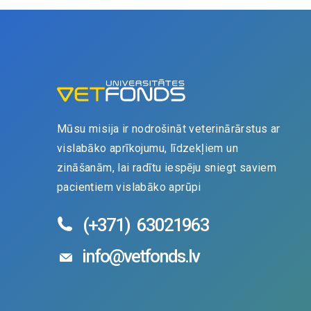
Mūsu misija ir nodrošināt veterinārārstus ar
vislabāko aprīkojumu, līdzekļiem un
zināšanām, lai radītu iespēju sniegt saviem
pacientiem vislabāko aprūpi
(+371)
63021963
info@vetfonds.lv