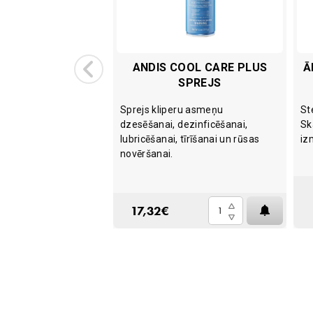
A VALGUNDE
ANDIS COOL CARE PLUS
Ā
SPREJS
brūču kopšanai un
Sprejs kliperu asmeņu
St
dzesēšanai, dezinficēšanai,
Sk
lubricēšanai, tīrīšanai un rūsas
iz
novēršanai.
225G
IELIKT
150G
GROZĀ
Andis
17,32
€
e
Cool
Care
Plus
sprejs
quantity