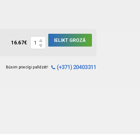
Digitālais
IELIKT GROZĀ
16.67
€
termometrs
-18cm
quantity
(+371) 20403311
Būsim priecīgi palīdzēt!