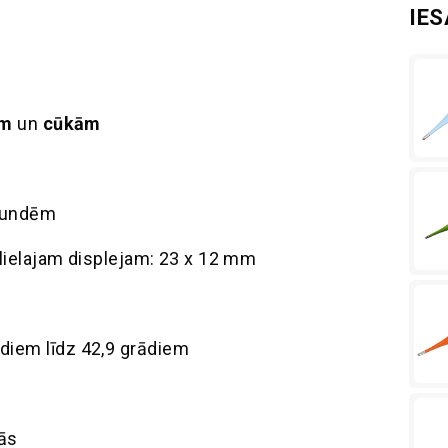
IE
em
un
cūkām
ekundēm
i lielajam displejam: 23 x 12 mm
diem līdz 42,9 grādiem
gās