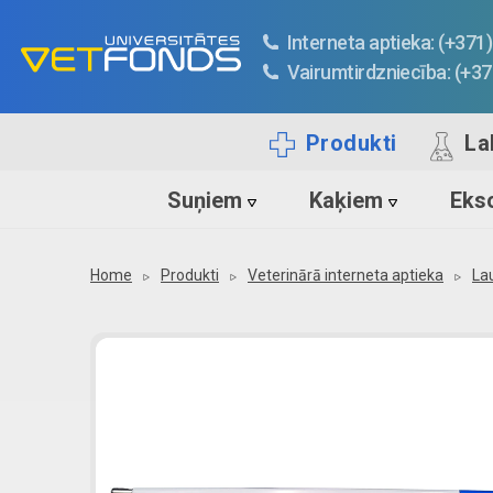
Interneta aptieka: (+37
Vairumtirdzniecība: (+3
Produkti
La
Suņiem
Kaķiem
Ekso
Home
Produkti
Veterinārā interneta aptieka
La