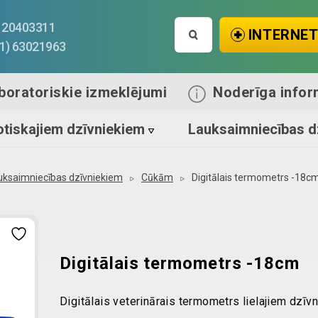
Search
1) 20403311
INTERNET
for:
71) 63021963
boratoriskie izmeklējumi
Noderīga infor
tiskajiem dzīvniekiem
Lauksaimniecības d
uksaimniecības dzīvniekiem
Cūkām
Digitālais termometrs -18c
Digitālais termometrs -18cm
Digitālais veterinārais termometrs lielajiem dzīv