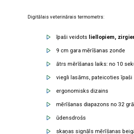
Digitālais veterinārais termometrs:
īpaši veidots
liellopiem, zirgi
9 cm gara mērīšanas zonde
ātrs mērīšanas laiks: no 10 s
viegli lasāms, pateicoties īpaš
ergonomisks dizains
mērīšanas diapazons no 32 grā
ūdensdrošs
skaņas signāls mērīšanas bei