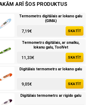
SAKĀM ARĪ ŠOS PRODUKTUS
Termometrs digitālais ar lokano galu
(GIMA)
7,19
€
SKATĪT
Termometrs digitālais, ar smalku,
lokanu galu, ToolVet
11,33
€
SKATĪT
Digitālais termometrs ar lokano galu
9,05
€
SKATĪT
Digitālais termometrs ar rigido galu