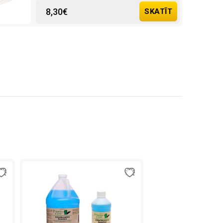
8,30
€
SKATĪT