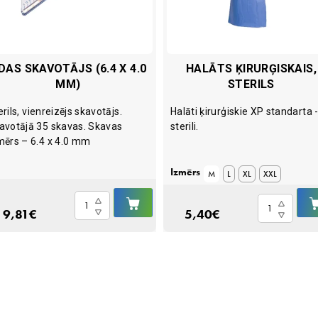
DAS SKAVOTĀJS (6.4 X 4.0
HALĀTS ĶIRURĢISKAIS,
MM)
STERILS
erils, vienreizējs skavotājs.
Halāti ķirurģiskie XP standarta 
avotājā 35 skavas. Skavas
sterili.
mērs – 6.4 x 4.0 mm
Izmērs
M
L
XL
XXL
IELIKT
Ādas
Halāts
GROZĀ
9,81
€
5,40
€
skavotājs
ķirurģiskais,
(6.4
sterils
x
quantity
4.0
mm)
quantity