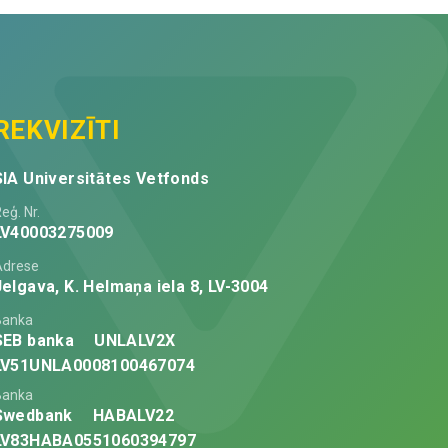
REKVIZĪTI
SIA Universitātes Vetfonds
eģ. Nr.
LV40003275009
Adrese
Jelgava, K. Helmaņa iela 8, LV-3004
Banka
SEB banka
UNLALV2X
LV51UNLA0008100467074
Banka
Swedbank
HABALV22
LV83HABA0551060394797