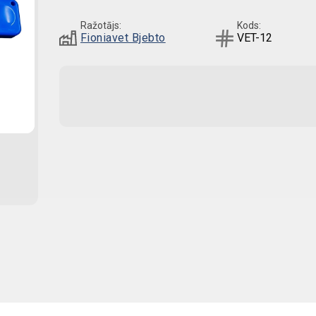
Ražotājs:
Kods:
Fioniavet Bjebto
VET-12