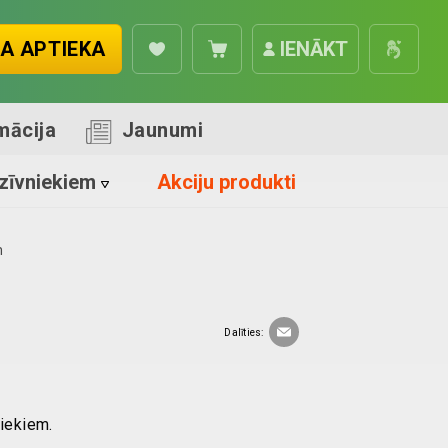
A APTIEKA
IENĀKT
mācija
Jaunumi
zīvniekiem
Akciju produkti
m
Dalīties:
niekiem.