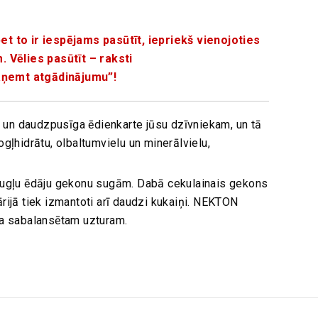
et to ir iespējams pasūtīt, iepriekš vienojoties
 Vēlies pasūtīt – r
aksti
aņemt atgādinājumu”!
un daudzpusīga ēdienkarte jūsu dzīvniekam, un tā
gļhidrātu, olbaltumvielu un minerālvielu,
gļu ēdāju gekonu sugām. Dabā cekulainais gekons
rijā tiek izmantoti arī daudzi kukaiņi. NEKTON
la sabalansētam uzturam.