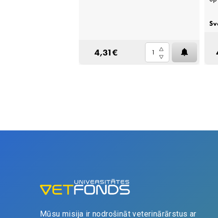
Sv
IELIKT
GROZĀ
Optivet
4,31
€
50ml
quantity
Mūsu misija ir nodrošināt veterinārārstus ar