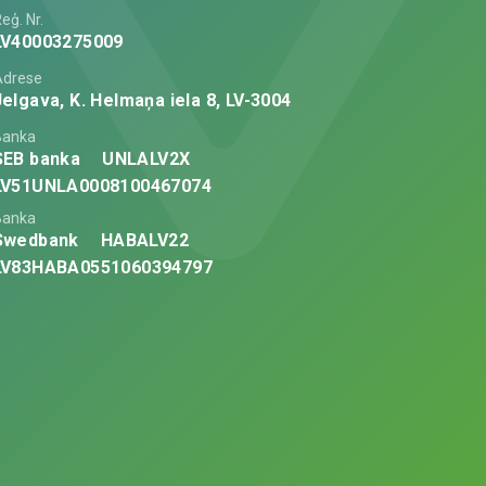
eģ. Nr.
LV40003275009
Adrese
Jelgava, K. Helmaņa iela 8, LV-3004
Banka
SEB banka
UNLALV2X
LV51UNLA0008100467074
Banka
Swedbank
HABALV22
LV83HABA0551060394797