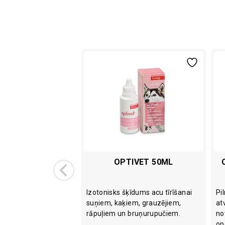
RAL GEL 50ML
OPTIVET 50ML
 gēla formā, kas
Izotonisks šķīdums acu tīrīšanai
Pi
not skrimšļaudus un
suņiem, kaķiem, grauzējiem,
at
idrumu.
rāpuļiem un bruņurupučiem.
no
op