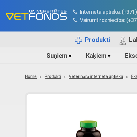
Interneta aptieka: (+37
Vairumtirdzniecība: (+3
Produkti
La
Suņiem
Kaķiem
Ekso
Home
Produkti
Veterinārā interneta aptieka
Ek