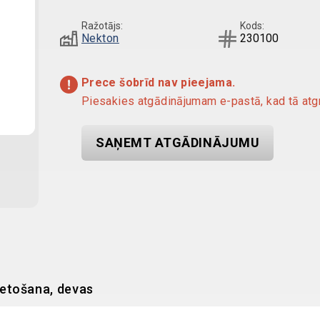
Ražotājs:
Kods:
Nekton
230100
Prece šobrīd nav pieejama.
Piesakies atgādinājumam e-pastā, kad tā atgr
SAŅEMT ATGĀDINĀJUMU
ietošana, devas