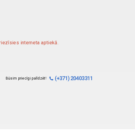
iezīsies interneta aptiekā.
(+371) 20403311
Būsim priecīgi palīdzēt!