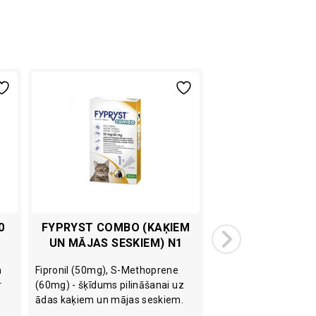
0
FYPRYST COMBO (KAĶIEM
ĒRČU IZŅĒMĒJS 
UN MĀJAS SESKIEM) N1
n
Fipronil (50mg), S-Methoprene
Ērts ērču izņēmējs, ka
r
(60mg) - šķīdums pilināšanai uz
to nesaspiežot, tādēj
ādas kaķiem un mājas seskiem.
samazinot inficēšanā