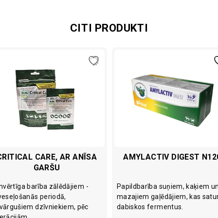
CITI PRODUKTI
CRITICAL CARE, AR ANĪSA
AMYLACTIV DIGEST N12
GARŠU
lnvērtīga barība zālēdājiem -
Papildbarība suņiem, kaķiem u
veseļošanās periodā,
mazajiem gaļēdājiem, kas satu
vārgušiem dzīvniekiem, pēc
dabiskos fermentus.
erācijām.