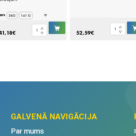
ars
36G
141 G
IELIKT
454 G
Amylactiv
Critical
GROZĀ
41,18
€
52,59
€
Digest
Care,
N120
ar
quantity
anīsa
garšu
quantity
GALVENĀ NAVIGĀCIJA
Par mums