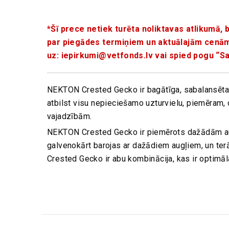
*Šī prece netiek turēta noliktavas atlikumā, b
par piegādes termiņiem un aktuālajām cenām.
uz:
iepirkumi@vetfonds.lv
vai spied pogu “S
NEKTON Crested Gecko ir bagātīga, sabalansēta 
atbilst visu nepieciešamo uzturvielu, piemēram, o
vajadzībām.
NEKTON Crested Gecko ir piemērots dažādām au
galvenokārt barojas ar dažādiem augļiem, un terā
Crested Gecko ir abu kombinācija, kas ir optimā