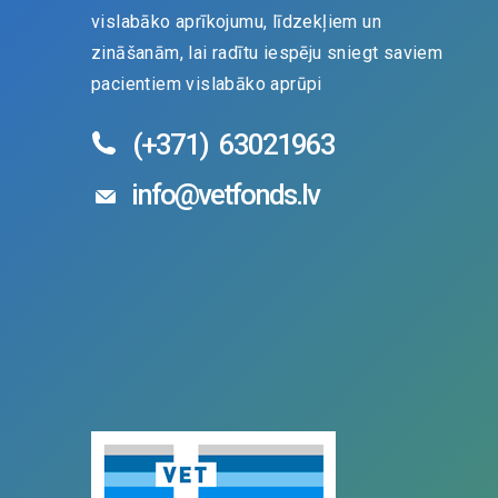
vislabāko aprīkojumu, līdzekļiem un
zināšanām, lai radītu iespēju sniegt saviem
pacientiem vislabāko aprūpi
(+371)
63021963
info@vetfonds.lv