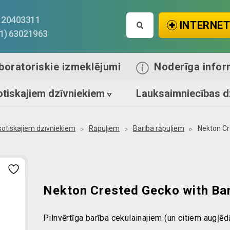
Search
1) 20403311
INTERNET
for:
71) 63021963
boratoriskie izmeklējumi
Noderīga infor
tiskajiem dzīvniekiem
Lauksaimniecības d
sotiskajiem dzīvniekiem
Rāpuļiem
Barība rāpuļiem
Nekton Cr
Nekton Crested Gecko with Ba
Pilnvērtīga barība cekulainajiem (un citiem augļē