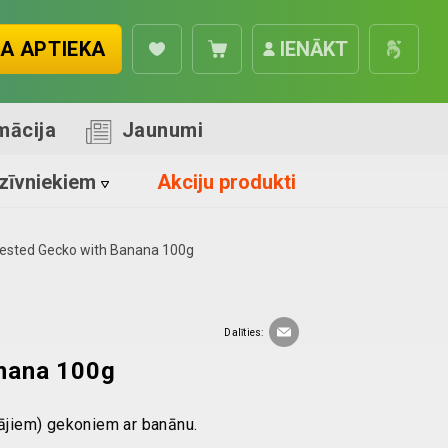
A APTIEKA
IENĀKT
mācija
Jaunumi
zīvniekiem
Akciju produkti
ested Gecko with Banana 100g
Dalīties:
nana 100g
dājiem) gekoniem ar banānu.