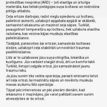
pretestības neoprēna (ARD) – ļoti elastīga un izturīga
materiāla, kas lieliski pielāgojas suņa locītavai un nodrošina
pilnīgu atbalstu.
Ceļa ortoze darbojas, radot vieglu spiedienu uz locītavu,
palielinot asinsriti, uzlabojot apgabala apgādi ar skābekli,
samazinot iekaisumu un mazinot ceļa sāpes. Turklāt,
paaugstinot temperatūru ap locītavu, tiek uzlabota elastīna
ražošana, kas veicina kājas muskuļu elastības
palielināšanos.
Tādējādi, pateicoties šai ortozei, samazinās locītavas
slodze, uzlabojot ceļa stabilitāti un novēršot traumas
pasliktināšanos.
Līdz ar to uzlabosies jūsu suņa stingrība, lokanība un
kustīgums. Jūs varēsiet staigāt droši, ērti un komfortabli.
Turklāt, lietojot ceļgala ortozi, jūs samazināsiet jaunu
traumu risku.
Ja jūsu sunim tiks veikta operācija, parasti ieteicams lietot
arī ceļa ortozi, lai mazinātu sāpes un novērstu muskuļu
masas zudumu līdz operācijai.
Tāpat pēc intervences un pēc piecām dienām, kad
iekaisums ir mazinājies, jūs varat palīdzēt savam sunim
atveseļoties ar šo ortozi.