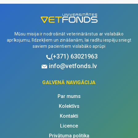
tā turēsies savā vietā.
stiletes
quantity
Mūsu misija ir nodrošināt veterinārārstus ar vislabāko
aprīkojumu, līdzekļiem un zināšanām, lai radītu iespēju sniegt
saviem pacientiem vislabāko aprūpi
(+371)
63021963
info@vetfonds.lv
GALVENĀ NAVIGĀCIJA
Par mums
Kolektīvs
Kontakti
Licence
Privātuma politika