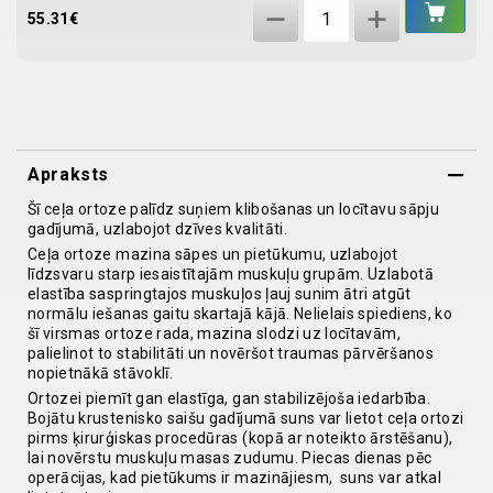
IEL
Ortoze
GR
55.31
€
ceļa
locītavai,
kreisajai
kājai
Ortocanis
Apraksts
quantity
Šī ceļa ortoze palīdz suņiem klibošanas un locītavu sāpju
gadījumā, uzlabojot dzīves kvalitāti.
Ceļa ortoze mazina sāpes un pietūkumu, uzlabojot
līdzsvaru starp iesaistītajām muskuļu grupām. Uzlabotā
elastība saspringtajos muskuļos ļauj sunim ātri atgūt
normālu iešanas gaitu skartajā kājā. Nelielais spiediens, ko
šī virsmas ortoze rada, mazina slodzi uz locītavām,
palielinot to stabilitāti un novēršot traumas pārvēršanos
nopietnākā stāvoklī.
Ortozei piemīt gan elastīga, gan stabilizējoša iedarbība.
Bojātu krustenisko saišu gadījumā suns var lietot ceļa ortozi
pirms ķirurģiskas procedūras (kopā ar noteikto ārstēšanu),
lai novērstu muskuļu masas zudumu. Piecas dienas pēc
operācijas, kad pietūkums ir mazinājiesm, suns var atkal