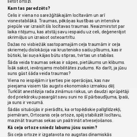
lietot ortozi.
Kam tas paredzēts?
Celis ir viena no sarežģītākajām locītavām un arī
visnestabilākā. Traumas, pēkšņas kustības un intensīva
piepūle var izraisīt šīs locītavas traumas. Neaizmirstot par
laika ritējumu, kas atstāj savu iespaidu uz celi, deģenerējot
skrimšļus un izraisot osteoartrītu.
Dažas no visbiežāk sastopamajām ceļa traumām ir ceļa
skriemeļu dislokācija vai krustenisko saišu plīsums, kas ir
būtiski, lai suņa kājas būtu stipras, tvirtas un stabilas.
Šāda veida traumas sekas ir sāpes, pietūkums un klibums.
Īsāk sakot, ievērojams mobilitātes zudums. Ko darīt, ja jūsu
suns gūst šāda veida traumas?
Viena no iespējām ir ķerties pie operācijas, kas nav
pieejama visiem tās augsto ekonomisko izmaksu dēļ.
Turklāt anestēzija rada zināmus riskus, un daudzi aprūpētāji
dod priekšroku pasargāt savu suni no šī pārbaudījuma, īpaši,
ja suns ir vecumā.
Šādās situācijās ir pierādīts, ka ortopēdiskie palīglīdzekļi,
piemēram, Ortocanis ceļa ortoze, spēj stabilizēt locītavu,
mazināt traumas sekas un paātrināt atveseļošanos.
Kā ceļa ortoze sniedz labumu jūsu sunim?
Šis ceļa ortoze ir izgatavota no augstas dinamiskās