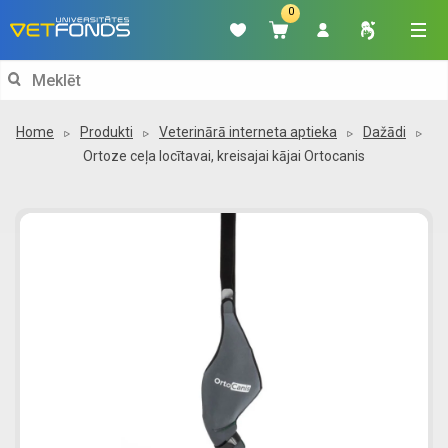
0
Search
for:
Home
Produkti
Veterinārā interneta aptieka
Dažādi
Ortoze ceļa locītavai, kreisajai kājai Ortocanis