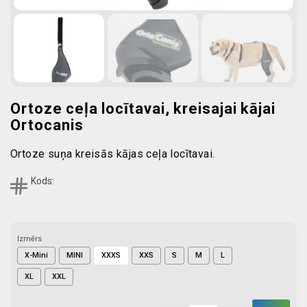
Ortoze ceļa locītavai, kreisajai kājai
Ortocanis
Ortoze suņa kreisās kājas ceļa locītavai.
Kods:
Izmērs
X-Mini
MINI
XXXS
XXS
S
M
L
XL
XXL