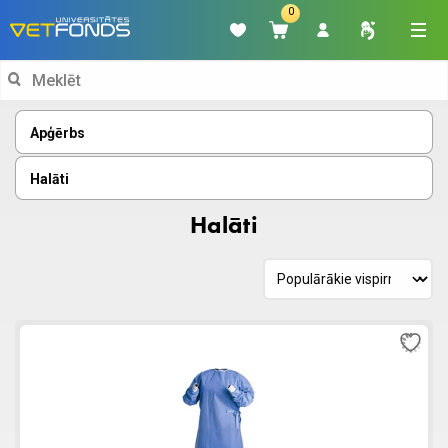
0
Search
for:
Apģērbs
Halāti
Halāti