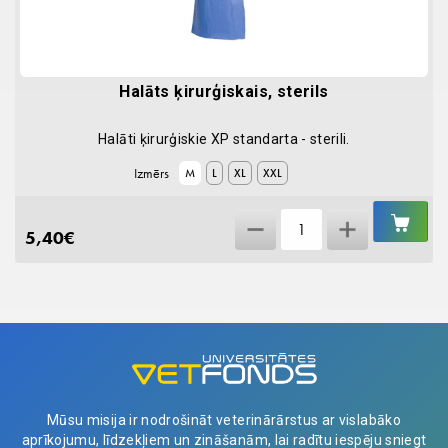
Halāts ķirurģiskais, sterils
Halāti ķirurģiskie XP standarta - sterili.
Izmērs
M
L
XL
XXL
IEL
Halāts
GR
5,40
€
ķirurģiskais,
sterils
quantity
Mūsu misija ir nodrošināt veterinārārstus ar vislabāko
aprīkojumu, līdzekļiem un zināšanām, lai radītu iespēju sniegt