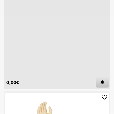
0,00
€
AT