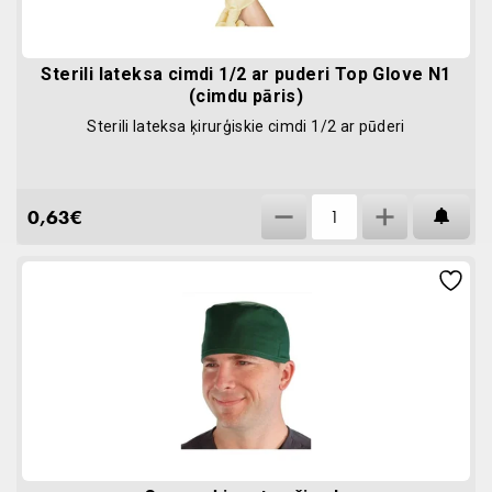
Sterili lateksa cimdi 1/2 ar puderi Top Glove N1
(cimdu pāris)
Sterili lateksa ķirurģiskie cimdi 1/2 ar pūderi
Sterili
0,63
€
AT
lateksa
cimdi
1/2
ar
puderi
Top
Glove
N1
(cimdu
pāris)