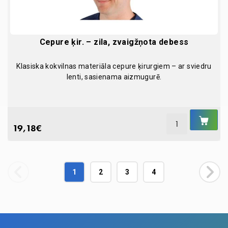
Cepure ķir. – zila, zvaigžņota debess
Klasiska kokvilnas materiāla cepure ķirurgiem – ar sviedru
lenti, sasienama aizmugurē.
IEL
GR
19,18
€
1
2
3
4