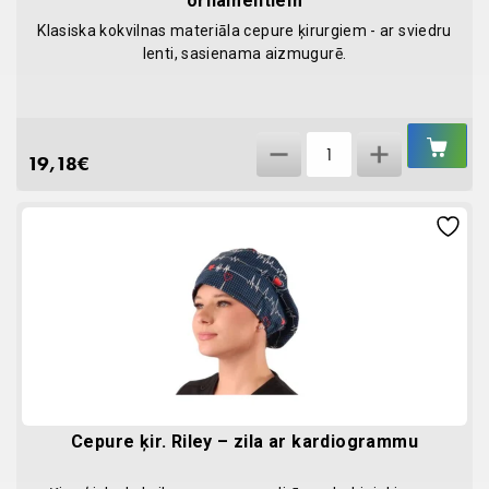
ornamentiem
Klasiska kokvilnas materiāla cepure ķirurgiem - ar sviedru
lenti, sasienama aizmugurē.
IEL
Cepure
GR
19,18
€
ķirurģiska,
melna
ar
krāsainiem
ornamentiem
quantity
Cepure ķir. Riley – zila ar kardiogrammu