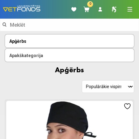
0
Search
for:
Apģērbs
Apakškategorija
Apģērbs