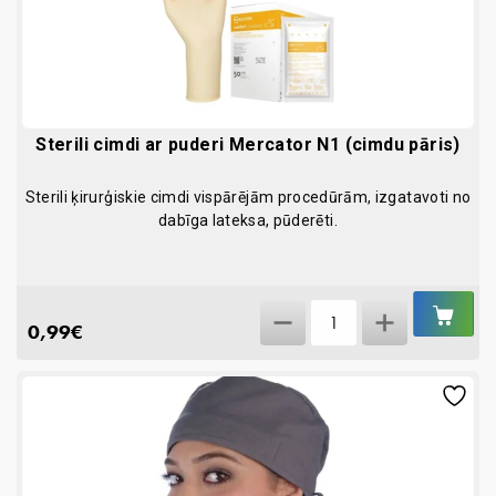
Sterili cimdi ar puderi Mercator N1 (cimdu pāris)
Sterili ķirurģiskie cimdi vispārējām procedūrām, izgatavoti no
dabīga lateksa, pūderēti.
IEL
Sterili
GR
0,99
€
cimdi
ar
puderi
Mercator
N1
(cimdu