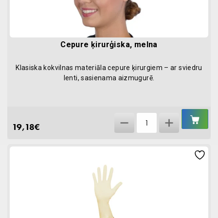
Cepure ķirurģiska, melna
Klasiska kokvilnas materiāla cepure ķirurgiem – ar sviedru
lenti, sasienama aizmugurē.
IEL
Cepure
GR
19,18
€
ķirurģiska,
melna
quantity