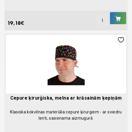
IEL
GR
19,18
€
Cepure ķirurģiska, melna ar krāsainām ķepiņām
Klasiska kokvilnas materiāla cepure ķirurgiem - ar sviedru
lenti, sasienama aizmugurē.