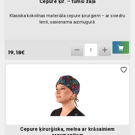
Cepure ķir. – tumši zaļa
quantity
Klasiska kokvilnas materiāla cepure ķirurgiem – ar sviedru
lenti, sasienama aizmugurē.
IEL
Cepure
GR
19,18
€
ķir.
-
tumši
zaļa
quantity
Cepure ķirurģiska, melna ar krāsainiem