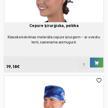
pāris)
quantity
Cepure ķirurģiska, pelēka
Klasiska kokvilnas materiāla cepure ķirurgiem – ar sviedru
lenti, sasienama aizmugurē.
IEL
GR
19,18
€