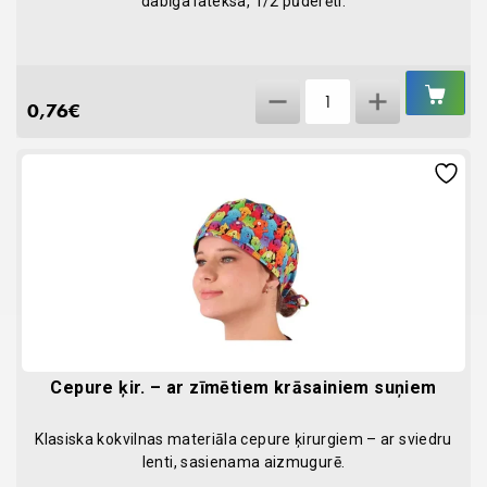
dabīga lateksa, 1/2 pūderēti.
IEL
Sterili
GR
0,76
€
cimdi
1/2
ar
puderi
Mercator
N1
(cimdu
pāris)
quantity
Cepure ķir. – ar zīmētiem krāsainiem suņiem
Klasiska kokvilnas materiāla cepure ķirurgiem – ar sviedru
lenti, sasienama aizmugurē.