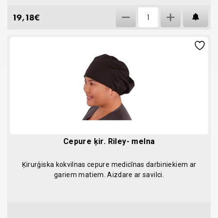
Cepure
19,18
€
AT
ķirurģiska,
melna
ar
krāsainām
ķepiņām
quantity
Cepure ķir. Riley- melna
Ķirurģiska kokvilnas cepure medicīnas darbiniekiem ar
gariem matiem. Aizdare ar savilci.