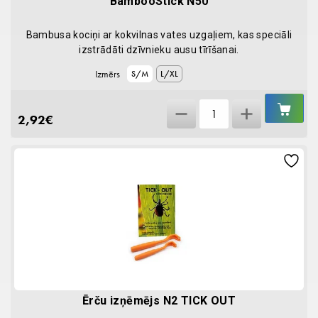
BambooStick N50
Bambusa kociņi ar kokvilnas vates uzgaļiem, kas speciāli
izstrādāti dzīvnieku ausu tīrīšanai.
Izmērs
S/M
L/XL
IEL
BambooStick
GR
2,92
€
N50
quantity
Ērču izņēmējs N2 TICK OUT