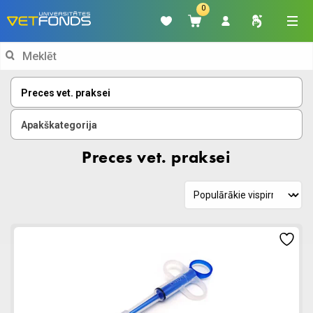
0
Search
for:
Preces vet. praksei
Apakškategorija
Preces vet. praksei