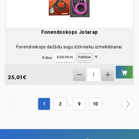
Fonendoskops Jotarap
Fonendoskops dažādu sugu dzīvnieku izmeklēšanai.
Krāsa
DZELTENS
FUKSIJA
GAIŠI ZILS
MELNS
IEL
Fonendoskops
GR
VIOLETS
ZAĻŠ
25,01
€
Jotarap
ZILS
quantity
...
1
2
9
10