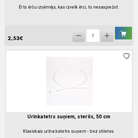
Ērts ērču izņēmējs, kas izvelk ērci, to nesaspiežot.
IEL
Ērču
GR
2,53
€
izņēmējs
N2
TICK
OUT
quantity
Urīnkatetrs suņiem, sterils, 50 cm
Klasiskais urīna katetrs suņiem - bez stiletes.