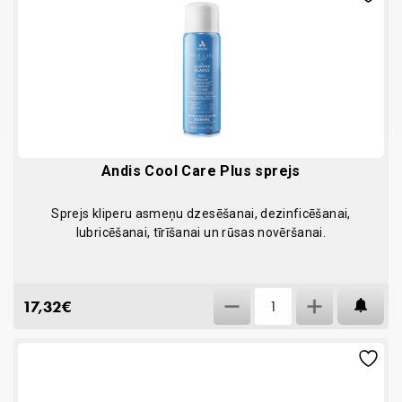
quantity
Andis Cool Care Plus sprejs
Sprejs kliperu asmeņu dzesēšanai, dezinficēšanai,
lubricēšanai, tīrīšanai un rūsas novēršanai.
Andis
17,32
€
AT
Cool
Care
Plus
sprejs