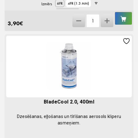
Izmērs
6FR
4FR (1.3 MM)
8FR (2.6 MM)
IEL
Urīnkatetrs
GR
10FR (3.3 MM)
3,90
€
suņiem,
sterils,
50
cm
quantity
BladeCool 2.0, 400ml
Dzesēšanas, eļļošanas un tīrīšanas aerosols kliperu
asmeņiem.