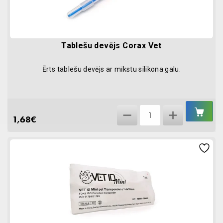
Tablešu devējs Corax Vet
Ērts tablešu devējs ar mīkstu silikona galu.
IEL
Tablešu
GR
1,68
€
devējs
Corax
Vet
quantity