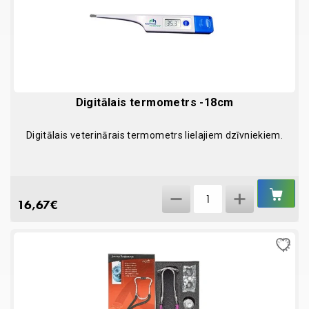
quantity
Digitālais termometrs -18cm
Digitālais veterinārais termometrs lielajiem dzīvniekiem.
IEL
Digitālais
GR
16,67
€
termometrs
-18cm
quantity