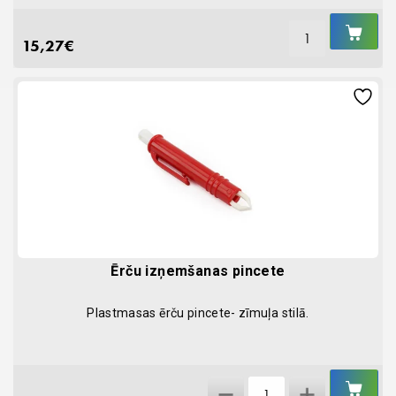
IEL
GR
15,27
€
Ērču izņemšanas pincete
Plastmasas ērču pincete- zīmuļa stilā.
IEL
Ērču
GR