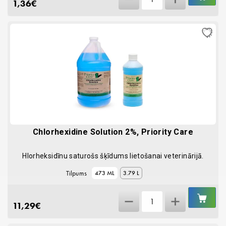
1,36
€
izņemšanas
pincete
quantity
Chlorhexidine Solution 2%, Priority Care
Hlorheksidīnu saturošs šķīdums lietošanai veterinārijā.
Tilpums
473 ML
3.79 L
IEL
Chlorhexidine
GR
11,29
€
Solution
2%,