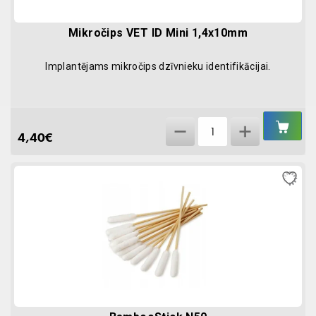
Mikročips VET ID Mini 1,4x10mm
Implantējams mikročips dzīvnieku identifikācijai.
IEL
Mikročips
GR
4,40
€
VET
ID
Mini
1,4x10mm
quantity