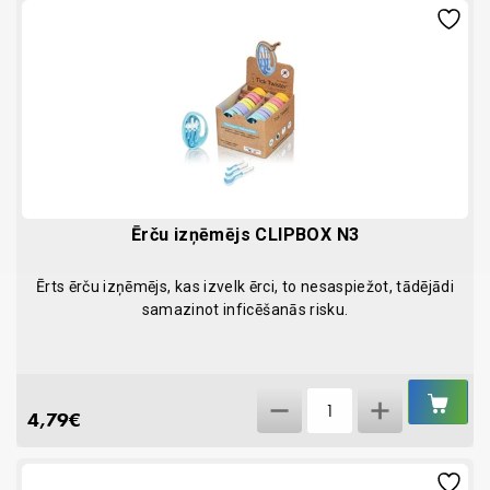
Priority
Care
quantity
Ērču izņēmējs CLIPBOX N3
Ērts ērču izņēmējs, kas izvelk ērci, to nesaspiežot, tādējādi
samazinot inficēšanās risku.
IEL
Ērču
GR
4,79
€
izņēmējs
CLIPBOX
N3